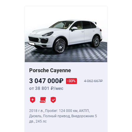
Porsche Cayenne
3 047 000
-33%
4 062 667
от 38 801
/мес
2018 г.в.
,
Пробег: 124 000 км
, АКПП,
Дизель, Полный привод, Внедорожник 5
дв.,
245 лс