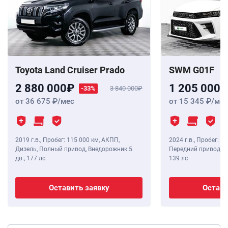
Toyota Land Cruiser Prado
SWM G01F
2 880 000
1 205 000
-33%
3 840 000
от 36 675
/мес
от 15 345
/мес
2019 г.в.
,
Пробег: 115 000 км
, АКПП,
2024 г.в.
,
Пробег: 8 
Дизель, Полный привод, Внедорожник 5
Передний привод, В
дв.,
177 лс
139 лс
Оставить заявку
Остави