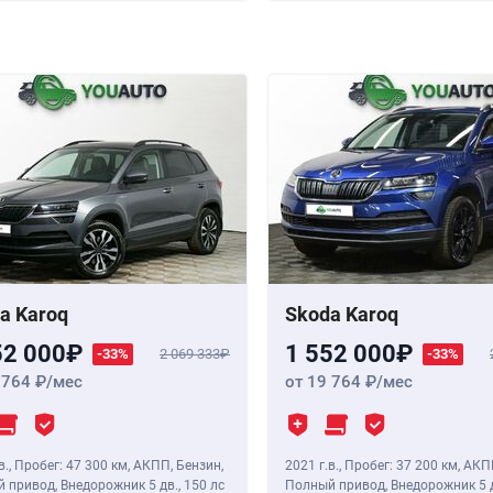
a Karoq
Skoda Karoq
52 000
1 552 000
-33%
2 069 333
-33%
 764
/мес
от 19 764
/мес
в.
,
Пробег: 47 300 км
, АКПП, Бензин,
2021 г.в.
,
Пробег: 37 200 км
, АКП
 привод, Внедорожник 5 дв.,
150 лс
Полный привод, Внедорожник 5 