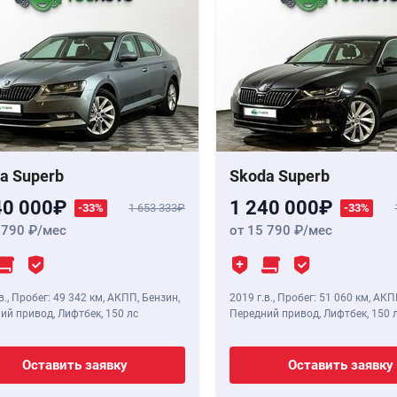
a Superb
Skoda Superb
40 000
1 240 000
-33%
1 653 333
-33%
 790
/мес
от 15 790
/мес
в.
,
Пробег: 49 342 км
, АКПП, Бензин,
2019 г.в.
,
Пробег: 51 060 км
, АКП
ий привод, Лифтбек,
150 лс
Передний привод, Лифтбек,
150 
Оставить заявку
Оставить заявку