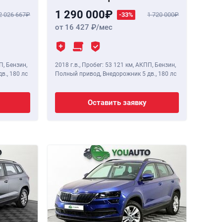
1 290 000
2 026 667
-33%
1 720 000
от 16 427
/мес
П, Бензин,
2018 г.в.
,
Пробег: 53 121 км
, АКПП, Бензин,
дв.,
180 лс
Полный привод, Внедорожник 5 дв.,
180 лс
Оставить заявку