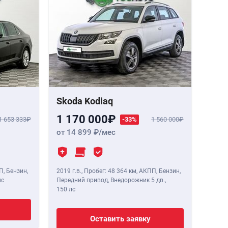
Skoda Kodiaq
1 170 000
1 653 333
-33%
1 560 000
от 14 899
/мес
П, Бензин,
2019 г.в.
,
Пробег: 48 364 км
, АКПП, Бензин,
лс
Передний привод, Внедорожник 5 дв.,
150 лс
Оставить заявку