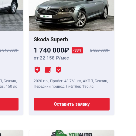
Skoda Superb
1 740 000
2 640 000
-33%
2 320 000
от 22 158
/мес
П, Бензин,
2020 г.в.
,
Пробег: 43 761 км
, АКПП, Бензин,
дв.,
150 лс
Передний привод, Лифтбек,
190 лс
Оставить заявку