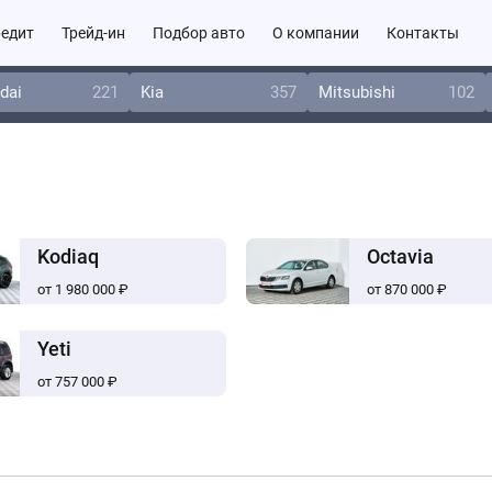
едит
Трейд-ин
Подбор авто
О компании
Контакты
dai
221
Kia
357
Mitsubishi
102
Kodiaq
Octavia
от 1 980 000 ₽
от 870 000 ₽
Yeti
от 757 000 ₽