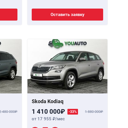
Оставить заявку
Skoda Kodiaq
1 410 000
2 480 000
-33%
1 880 000
от 17 955
/мес