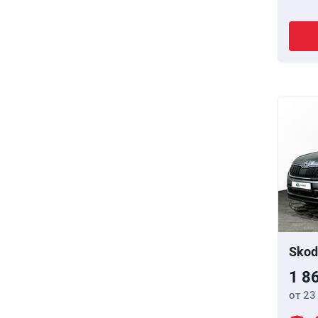
Skod
1 8
от 23