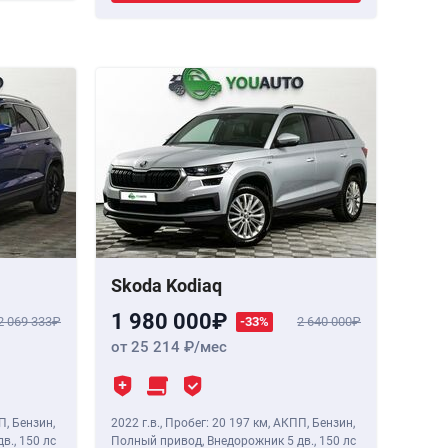
Skoda Kodiaq
1 980 000
2 069 333
-33%
2 640 000
от 25 214
/мес
П, Бензин,
2022 г.в.
,
Пробег: 20 197 км
, АКПП, Бензин,
дв.,
150 лс
Полный привод, Внедорожник 5 дв.,
150 лс