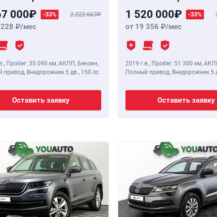
67 000
1 520 000
-33%
2 222 667
-33%
 228
/мес
от 19 356
/мес
в.
,
Пробег: 35 090 км
, АКПП, Бензин,
2019 г.в.
,
Пробег: 51 300 км
, АКП
 привод, Внедорожник 5 дв.,
150 лс
Полный привод, Внедорожник 5 
Оставить заявку
Оставить заявку