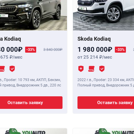
a Kodiaq
Skoda Kodiaq
80 000
1 980 000
-33%
3 840 000
-33%
 675
/мес
от 25 214
/мес
в.
,
Пробег: 10 793 км
, АКПП, Бензин,
2022 г.в.
,
Пробег: 23 334 км
, АКП
 привод, Внедорожник 5 дв.,
220 лс
Полный привод, Внедорожник 5 
Оставить заявку
Оставить заявку