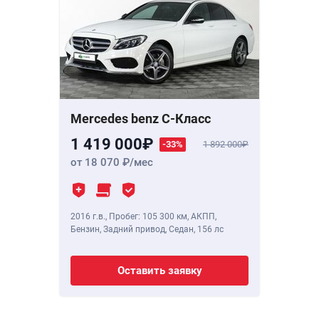
Mercedes benz C-Класс
1 419 000
-33%
1 892 000
от 18 070
/мес
2016 г.в.
,
Пробег: 105 300 км
, АКПП,
Бензин, Задний привод, Седан,
156 лс
Оставить заявку