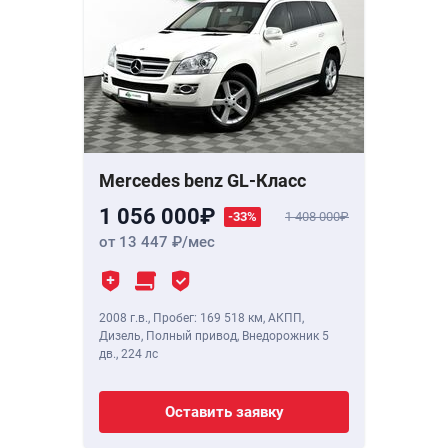
Mercedes benz GL-Класс
1 056 000
-33%
1 408 000
от 13 447
/мес
2008 г.в.
,
Пробег: 169 518 км
, АКПП,
Дизель, Полный привод, Внедорожник 5
дв.,
224 лс
Оставить заявку