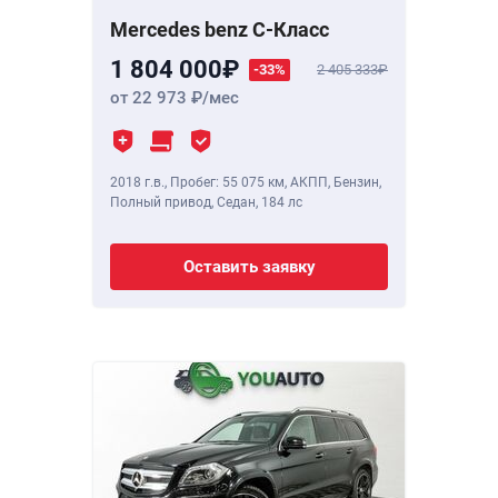
Mercedes benz C-Класс
1 804 000
-33%
2 405 333
от 22 973
/мес
2018 г.в.
,
Пробег: 55 075 км
, АКПП, Бензин,
Полный привод, Седан,
184 лс
Оставить заявку