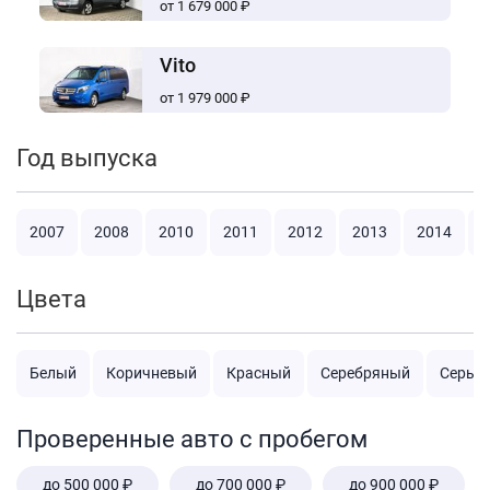
от 1 679 000 ₽
Vito
от 1 979 000 ₽
Год выпуска
2007
2008
2010
2011
2012
2013
2014
2
Цвета
Белый
Коричневый
Красный
Серебряный
Серый
Проверенные авто с пробегом
до 500 000 ₽
до 700 000 ₽
до 900 000 ₽