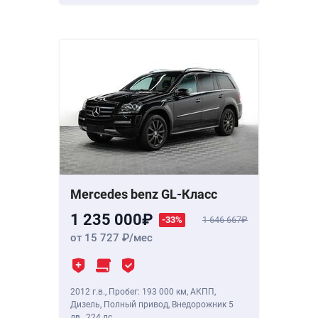
Mercedes benz GL-Класс
1 235 000
-33%
1 646 667
от 15 727
/мес
2012 г.в.
,
Пробег: 193 000 км
, АКПП,
Дизель, Полный привод, Внедорожник 5
дв.,
224 лс