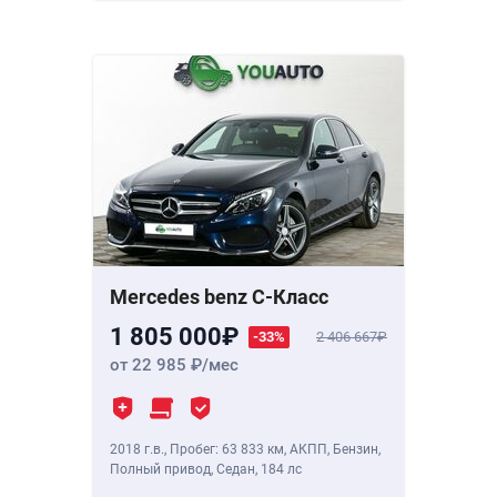
Mercedes benz C-Класс
1 805 000
-33%
2 406 667
от 22 985
/мес
2018 г.в.
,
Пробег: 63 833 км
, АКПП, Бензин,
Полный привод, Седан,
184 лс