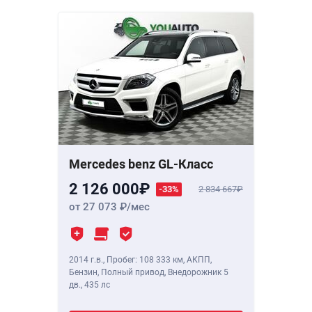
Mercedes benz GL-Класс
2 126 000
-33%
2 834 667
от 27 073
/мес
2014 г.в.
,
Пробег: 108 333 км
, АКПП,
Бензин, Полный привод, Внедорожник 5
дв.,
435 лс