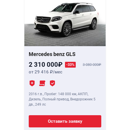
Mercedes benz GLS
2 310 000
-33%
3 080 000
от 29 416
/мес
2016 г.в.
,
Пробег: 148 000 км
, АКПП,
Дизель, Полный привод, Внедорожник 5
дв.,
249 лс
Оставить заявку