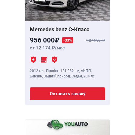
Mercedes benz C-Класс
956 000
-33%
1 274 667
от 12 174
/мес
2012 г.в.
,
Пробег: 121 082 км
, АКПП,
Бензин, Задний привод, Седан,
204 лс
Оставить заявку