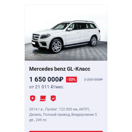
Mercedes benz GL-Класс
1 650 000
-33%
2 200 000
от 21 011
/мес
2014 г.в.
,
Пробег: 122 000 км
, АКПП,
Дизель, Полный привод, Внедорожник 5
дв.,
249 лс