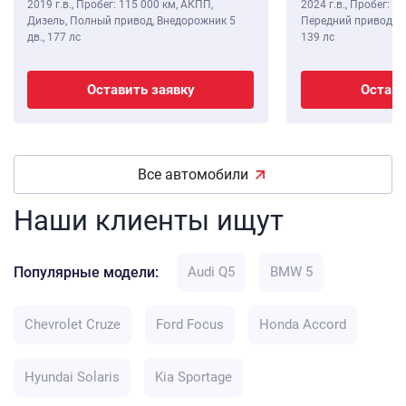
2019 г.в.
,
Пробег: 115 000 км
, АКПП,
2024 г.в.
,
Пробег: 8 
Дизель, Полный привод, Внедорожник 5
Передний привод, В
дв.,
177 лс
139 лс
Оставить заявку
Остави
Все автомобили
Наши клиенты ищут
Популярные модели:
Audi Q5
BMW 5
Chevrolet Cruze
Ford Focus
Honda Accord
Hyundai Solaris
Kia Sportage