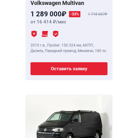
Volkswagen Multivan
1 289 000
-33%
1 718 667
от 16 414
/мес
2010 г.в.
,
Пробег: 150 324 км
, АКПП,
Дизель, Передний привод, Минивэн,
180 лс
Оставить заявку