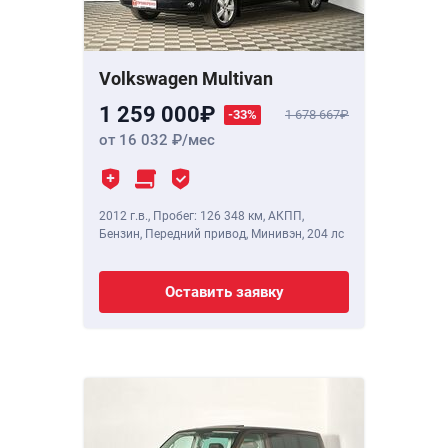
Volkswagen Multivan
1 259 000
-33%
1 678 667
от 16 032
/мес
2012 г.в.
,
Пробег: 126 348 км
, АКПП,
Бензин, Передний привод, Минивэн,
204 лс
Оставить заявку