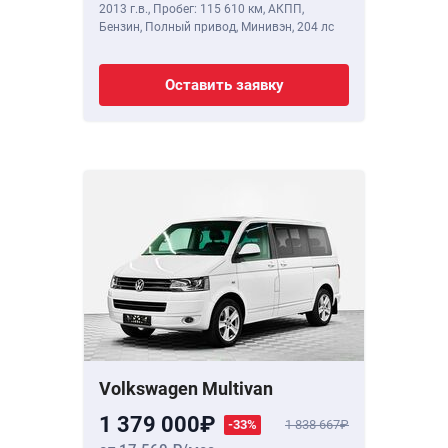
2013 г.в.
,
Пробег: 115 610 км
, АКПП,
Бензин, Полный привод, Минивэн,
204 лс
Оставить заявку
Volkswagen Multivan
1 379 000
-33%
1 838 667