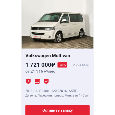
Volkswagen Multivan
1 721 000
-33%
2 294 667
от 21 916
/мес
2013 г.в.
,
Пробег: 120 028 км
, АКПП,
Дизель, Передний привод, Минивэн,
140 лс
Оставить заявку