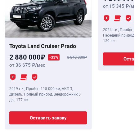
от 15 345
/мес
2024 г.в.
,
Пробег: 8 
Передний привод, В
139 лс
Toyota Land Cruiser Prado
2 880 000
-33%
3 840 000
Остави
от 36 675
/мес
2019 г.в.
,
Пробег: 115 000 км
, АКПП,
Дизель, Полный привод, Внедорожник 5
дв.,
177 лс
Оставить заявку