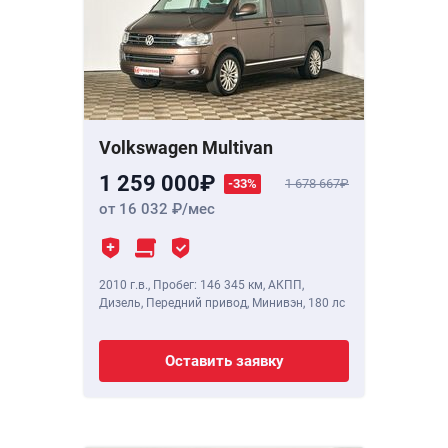
Volkswagen Multivan
1 259 000
-33%
1 678 667
от 16 032
/мес
2010 г.в.
,
Пробег: 146 345 км
, АКПП,
Дизель, Передний привод, Минивэн,
180 лс
Оставить заявку