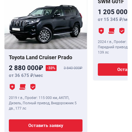
SWM G01F
1 205 000
от 15 345
/мес
2024 г.в.
,
Пробег: 8 
Передний привод, В
139 лс
Toyota Land Cruiser Prado
2 880 000
-33%
3 840 000
Остави
от 36 675
/мес
2019 г.в.
,
Пробег: 115 000 км
, АКПП,
Дизель, Полный привод, Внедорожник 5
дв.,
177 лс
Оставить заявку