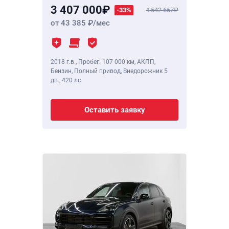
3 407 000
-33%
4 542 667
от 43 385
/мес
2018 г.в.
,
Пробег: 107 000 км
, АКПП,
Бензин, Полный привод, Внедорожник 5
дв.,
420 лс
Оставить заявку