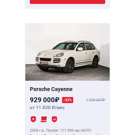
Porsche Cayenne
929 000
-33%
1 238 667
от 11 830
/мес
2008 г.в.
,
Пробег: 171 000 км
, АКПП,