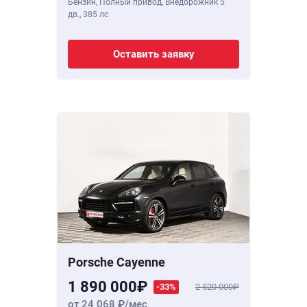
Бензин, Полный привод, Внедорожник 5
дв.,
385 лс
Оставить заявку
Porsche Cayenne
1 890 000
-33%
2 520 000
от 24 068
/мес