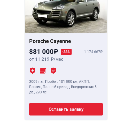
Porsche Cayenne
881 000
-33%
1 174 667
от 11 219
/мес
2009 г.в.
,
Пробег: 181 000 км
, АКПП,
Бензин, Полный привод, Внедорожник 5
дв.,
290 лс
Оставить заявку