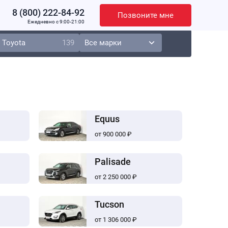
8 (800) 222-84-92
Позвоните мне
Ежедневно c 9:00-21:00
Toyota
139
Equus
от 900 000 ₽
Palisade
от 2 250 000 ₽
Tucson
от 1 306 000 ₽