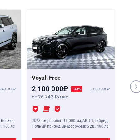
Voyah Free
Genes
2 100 000
1 84
 240 000
-33%
2 800 000
от 26 742
/мес
от 23
 Бензин,
2023 г.в.
,
Пробег: 13 000 км
, АКПП, Гибрид,
2020 г.в
.,
186 лс
Полный привод, Внедорожник 5 дв.,
490 лс
Полный 