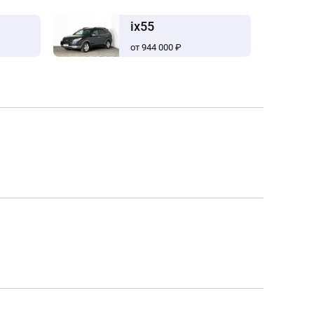
ix55
от 944 000 ₽