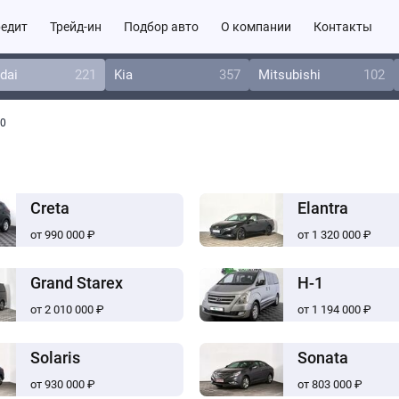
едит
Трейд-ин
Подбор авто
О компании
Контакты
dai
221
Kia
357
Mitsubishi
102
30
Creta
Elantra
от 990 000 ₽
от 1 320 000 ₽
Grand Starex
H-1
от 2 010 000 ₽
от 1 194 000 ₽
Solaris
Sonata
от 930 000 ₽
от 803 000 ₽