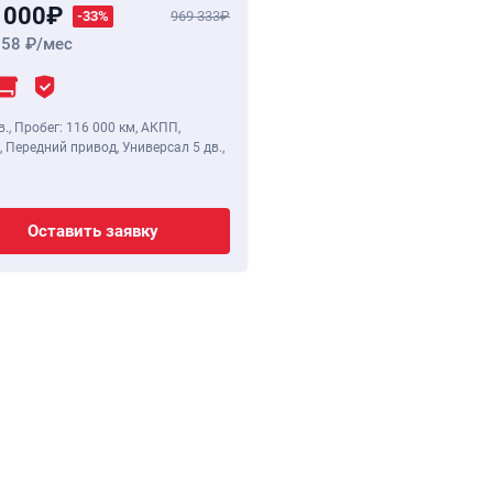
 000
-33%
969 333
258
/мес
в.
,
Пробег: 116 000 км
, АКПП,
, Передний привод, Универсал 5 дв.,
Оставить заявку