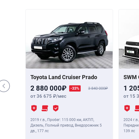
000 000
 Бензин,
,
190 лс
Toyota Land Cruiser Prado
SWM 
2 880 000
1 20
-33%
3 840 000
от 36 675
/мес
от 15 
2019 г.в.
,
Пробег: 115 000 км
, АКПП,
2024 г.в.
Дизель, Полный привод, Внедорожник 5
Передний
дв.,
177 лс
139 лс