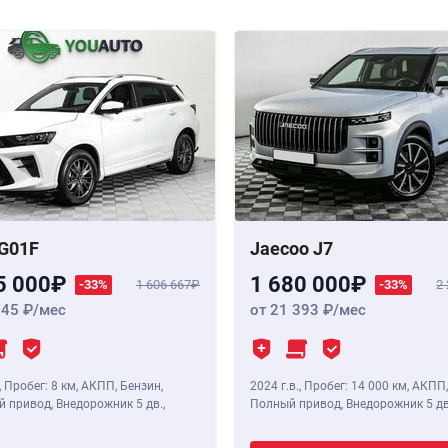
G01F
Jaecoo J7
5 000
1 680 000
-33%
1 606 667
-33%
2
345
/мес
от 21 393
/мес
,
Пробег: 8 км
, АКПП, Бензин,
2024 г.в.
,
Пробег: 14 000 км
, АКПП,
 привод, Внедорожник 5 дв.,
Полный привод, Внедорожник 5 дв