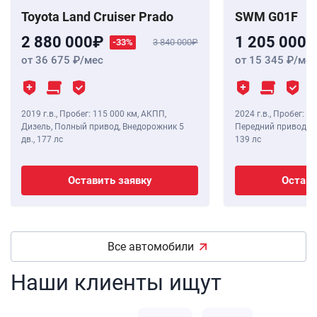
Toyota Land Cruiser Prado
SWM G01F
2 880 000
1 205 000
-33%
3 840 000
от 36 675
/мес
от 15 345
/мес
2019 г.в.
,
Пробег: 115 000 км
, АКПП,
2024 г.в.
,
Пробег: 8 
Дизель, Полный привод, Внедорожник 5
Передний привод, В
дв.,
177 лс
139 лс
Оставить заявку
Остави
Все автомобили
Наши клиенты ищут