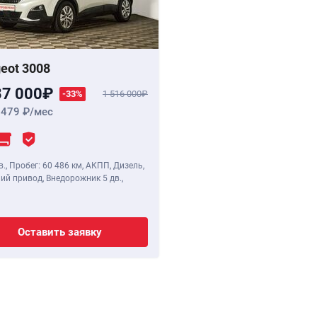
eot 3008
37 000
-33%
1 516 000
 479
/мес
в.
,
Пробег: 60 486 км
, АКПП, Дизель,
ий привод, Внедорожник 5 дв.,
Оставить заявку