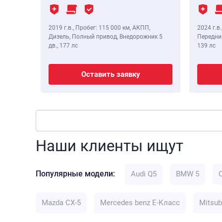
2019 г.в.
,
Пробег: 115 000 км
, АКПП,
2024 г.в.
Дизель, Полный привод, Внедорожник 5
Передний
дв.,
177 лс
139 лс
Оставить заявку
Наши клиенты ищут
Популярные модели:
Audi Q5
BMW 5
Mazda CX-5
Mercedes benz E-Класс
Mitsub