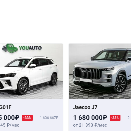
G01F
Jaecoo J7
5 000
1 680 000
-33%
1 606 667
-33%
2
345
/мес
от 21 393
/мес