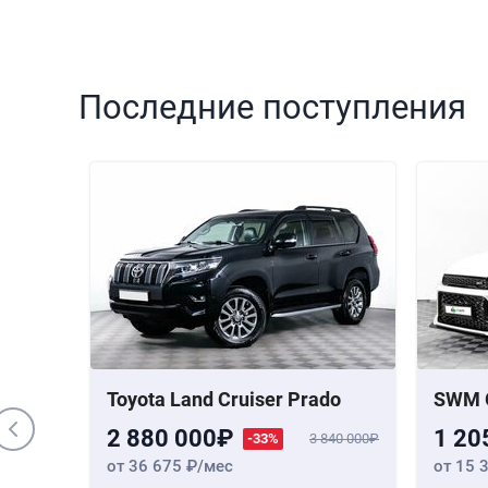
Последние поступления
000 000
 Бензин,
,
190 лс
Toyota Land Cruiser Prado
SWM 
2 880 000
1 20
-33%
3 840 000
от 36 675
/мес
от 15 