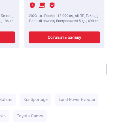
 Бензин,
2023 г.в.
,
Пробег: 13 000 км
, АКПП, Гибрид,
2020 г.в
.,
186 лс
Полный привод, Внедорожник 5 дв.,
490 лс
Полный 
Оставить заявку
Solaris
Kia Sportage
Land Rover Evoque
via
Toyota Camry