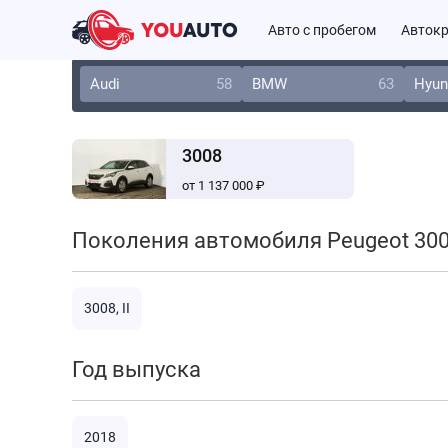
Авто с пробегом
Автокр
Audi
58
BMW
63
Hyun
3008
от 1 137 000 ₽
Поколения автомобиля Peugeot 30
3008, II
Год выпуска
2018