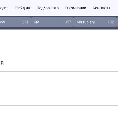
едит
Трейд-ин
Подбор авто
О компании
Контакты
dai
221
Kia
357
Mitsubishi
102
08