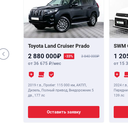
000 000
 Бензин,
,
190 лс
Toyota Land Cruiser Prado
SWM 
2 880 000
1 20
-33%
3 840 000
от 36 675
/мес
от 15 
2019 г.в.
,
Пробег: 115 000 км
, АКПП,
2024 г.в.
Дизель, Полный привод, Внедорожник 5
Передний
дв.,
177 лс
139 лс
Оставить заявку