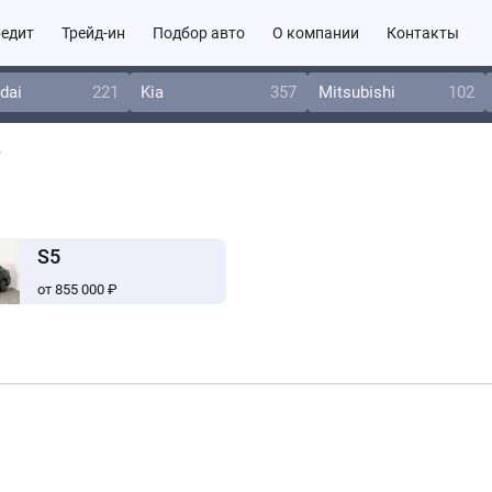
едит
Трейд-ин
Подбор авто
О компании
Контакты
dai
221
Kia
357
Mitsubishi
102
5
S5
от 855 000 ₽