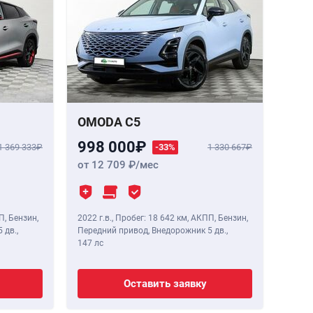
OMODA C5
998 000
1 369 333
-33%
1 330 667
от 12 709
/мес
П, Бензин,
2022 г.в.
,
Пробег: 18 642 км
, АКПП, Бензин,
 дв.,
Передний привод, Внедорожник 5 дв.,
147 лс
Оставить заявку