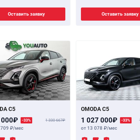
Оставить заявку
Оставить заявку
DA C5
OMODA C5
 000
1 027 000
-33%
1 330 667
-33%
 709
/мес
от 13 078
/мес