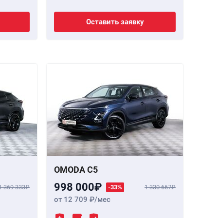
Оставить заявку
OMODA C5
998 000
1 369 333
-33%
1 330 667
от 12 709
/мес