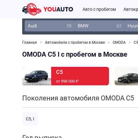
Авто с пробегом
Автокр
Audi
58
BMW
63
Hyun
Главная
Автомобили с пробегом в Москве
OMODA
С
OMODA C5 I с пробегом в Москве
C5
от 998 000 ₽
Поколения автомобиля OMODA C5
C5, I
Год выпуска