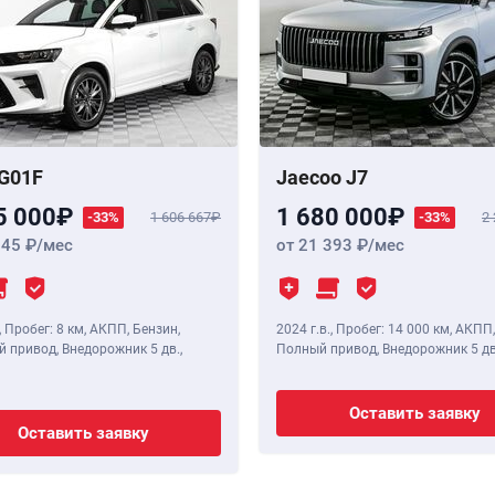
G01F
Jaecoo J7
5 000
1 680 000
-33%
1 606 667
-33%
2
345
/мес
от 21 393
/мес
,
Пробег: 8 км
, АКПП, Бензин,
2024 г.в.
,
Пробег: 14 000 км
, АКПП,
 привод, Внедорожник 5 дв.,
Полный привод, Внедорожник 5 дв
Оставить заявку
Оставить заявку