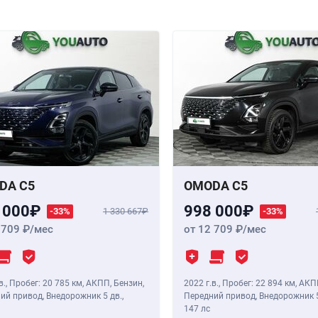
DA C5
OMODA C5
 000
998 000
-33%
1 330 667
-33%
 709
/мес
от 12 709
/мес
в.
,
Пробег: 20 785 км
, АКПП, Бензин,
2022 г.в.
,
Пробег: 22 894 км
, АКП
ий привод, Внедорожник 5 дв.,
Передний привод, Внедорожник 5
147 лс