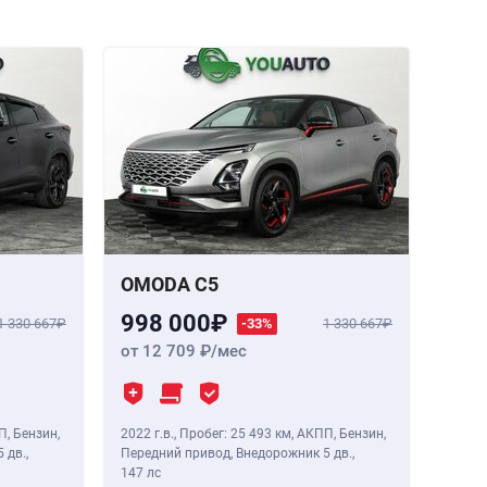
OMODA C5
998 000
1 330 667
-33%
1 330 667
от 12 709
/мес
П, Бензин,
2022 г.в.
,
Пробег: 25 493 км
, АКПП, Бензин,
 дв.,
Передний привод, Внедорожник 5 дв.,
147 лс