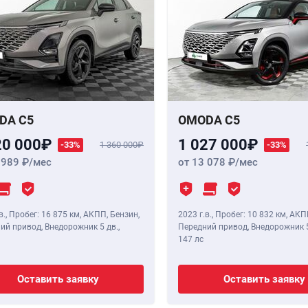
DA C5
OMODA C5
20 000
1 027 000
-33%
1 360 000
-33%
 989
/мес
от 13 078
/мес
в.
,
Пробег: 16 875 км
, АКПП, Бензин,
2023 г.в.
,
Пробег: 10 832 км
, АКП
ий привод, Внедорожник 5 дв.,
Передний привод, Внедорожник 5
147 лс
Оставить заявку
Оставить заявку