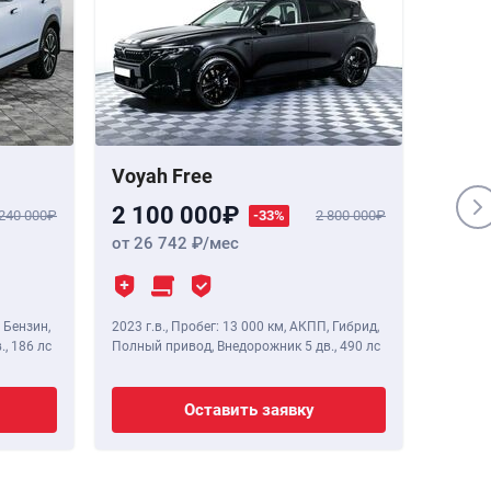
Voyah Free
Genes
2 100 000
1 84
 240 000
-33%
2 800 000
от 26 742
/мес
от 23
 Бензин,
2023 г.в.
,
Пробег: 13 000 км
, АКПП, Гибрид,
2020 г.в
.,
186 лс
Полный привод, Внедорожник 5 дв.,
490 лс
Полный 
Оставить заявку