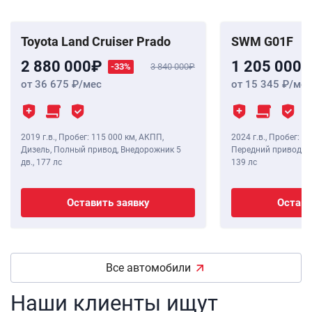
Toyota Land Cruiser Prado
SWM G01F
2 880 000
1 205 000
-33%
3 840 000
от 36 675
/мес
от 15 345
/мес
2019 г.в.
,
Пробег: 115 000 км
, АКПП,
2024 г.в.
,
Пробег: 8 
Дизель, Полный привод, Внедорожник 5
Передний привод, В
дв.,
177 лс
139 лс
Оставить заявку
Остави
Все автомобили
Наши клиенты ищут