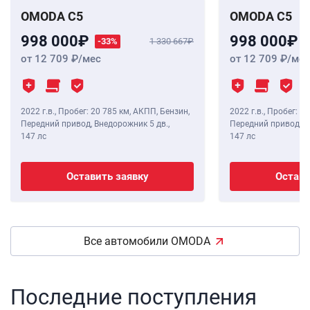
OMODA C5
OMODA C5
998 000
998 000
-33%
1 330 667
от 12 709
/мес
от 12 709
/мес
2022 г.в.
,
Пробег: 20 785 км
, АКПП, Бензин,
2022 г.в.
,
Пробег: 18
Передний привод, Внедорожник 5 дв.,
Передний привод, В
147 лс
147 лс
Оставить заявку
Остави
Все автомобили OMODA
Последние поступления