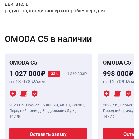
двигатель,
радиатор, кондиционер и коробку передач.
OMODA C5 в наличии
OMODA C5
OMODA C5
1 027 000
998 000
-33%
1 369 333
от 13 078
/мес
от 12 709
/мес
2023 г.в.
,
Пробег: 16 000 км
, АКПП, Бензин,
2022 г.в.
,
Пробег: 28
Передний привод, Внедорожник 5 дв.,
Передний привод, В
147 лс
147 лс
Оставить заявку
Остави