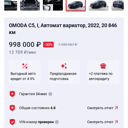
OMODA C5, I, Автомат вариатор, 2022, 20 846
км
998 000 ₽
-33%
1 330 667
12 709 ₽/мес
Выгодный авто
Предпродажная
+2 платежа по
кредит от 4.9%
подготовка
автокредиту
Гарантия
24 мес
Общее состояние
4.8
Смотреть
отчет
VIN-номер
проверен
Смотреть
отчет