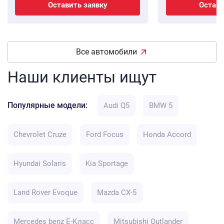
Оставить заявку
Остави
Все автомобили
Наши клиенты ищут
Популярные модели:
Audi Q5
BMW 5
Chevrolet Cruze
Ford Focus
Honda Accord
Hyundai Solaris
Kia Sportage
Land Rover Evoque
Mazda CX-5
Mercedes benz E-Класс
Mitsubishi Outlander