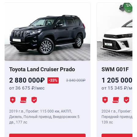
Toyota Land Cruiser Prado
SWM G01F
2 880 000
1 205 000
-33%
3 840 000
от 36 675
/мес
от 15 345
/мес
2019 г.в.
,
Пробег: 115 000 км
, АКПП,
2024 г.в.
,
Пробег: 8 
Дизель, Полный привод, Внедорожник 5
Передний привод, В
дв.,
177 лс
139 лс