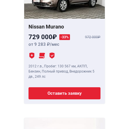
Nissan Murano
729 000
-33%
972 000
от 9 283
/мес
2012 г.в.
,
Пробег: 130 567 км
, АКПП,
Бензин, Полный привод, Внедорожник 5
дв.,
249 лс
Оставить заявку