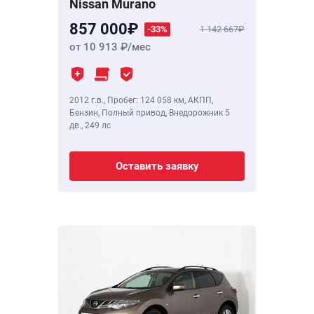
Nissan Murano
857 000
-33%
1 142 667
от 10 913
/мес
2012 г.в.
,
Пробег: 124 058 км
, АКПП,
Бензин, Полный привод, Внедорожник 5
дв.,
249 лс
Оставить заявку