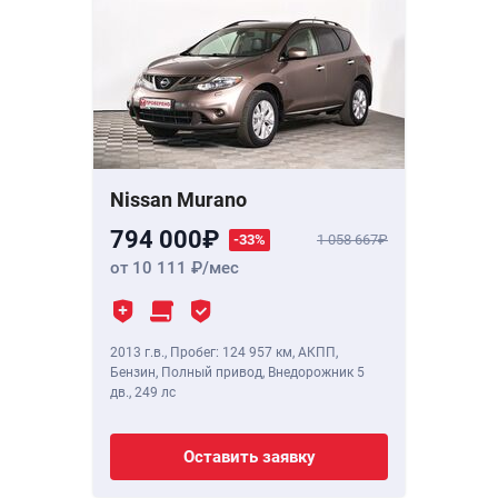
Nissan Murano
794 000
-33%
1 058 667
от 10 111
/мес
2013 г.в.
,
Пробег: 124 957 км
, АКПП,
Бензин, Полный привод, Внедорожник 5
дв.,
249 лс
Оставить заявку