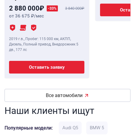
2 880 000
-33%
3 840 000
Остави
от 36 675
/мес
2019 г.в.
,
Пробег: 115 000 км
, АКПП,
Дизель, Полный привод, Внедорожник 5
дв.,
177 лс
Оставить заявку
Все автомобили
Наши клиенты ищут
Популярные модели:
Audi Q5
BMW 5