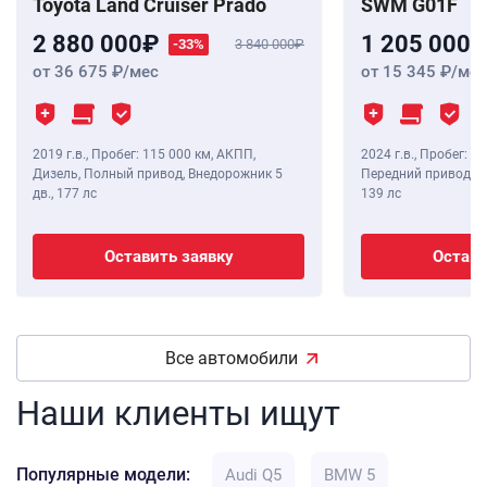
Toyota Land Cruiser Prado
SWM G01F
2 880 000
1 205 000
-33%
3 840 000
от 36 675
/мес
от 15 345
/мес
2019 г.в.
,
Пробег: 115 000 км
, АКПП,
2024 г.в.
,
Пробег: 8 
Дизель, Полный привод, Внедорожник 5
Передний привод, В
дв.,
177 лс
139 лс
Оставить заявку
Остави
Все автомобили
Наши клиенты ищут
Популярные модели:
Audi Q5
BMW 5