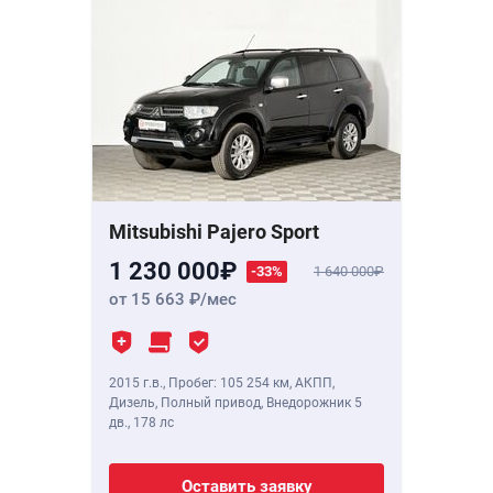
Mitsubishi Pajero Sport
1 230 000
-33%
1 640 000
от 15 663
/мес
2015 г.в.
,
Пробег: 105 254 км
, АКПП,
Дизель, Полный привод, Внедорожник 5
дв.,
178 лс
Оставить заявку