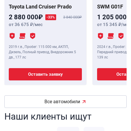
Toyota Land Cruiser Prado
SWM G01F
2 880 000
1 205 000
-33%
3 840 000
от 36 675
/мес
от 15 345
/мес
2019 г.в.
,
Пробег: 115 000 км
, АКПП,
2024 г.в.
,
Пробег: 8 
Дизель, Полный привод, Внедорожник 5
Передний привод, В
дв.,
177 лс
139 лс
Оставить заявку
Остави
Все автомобили
Наши клиенты ищут