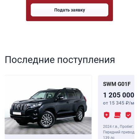
Подать заявку
Последние поступления
SWM G01F
1 205 000
от 15 345
/мес
2024 г.в.
,
Пробег: 8 
Передний привод, В
139 лс