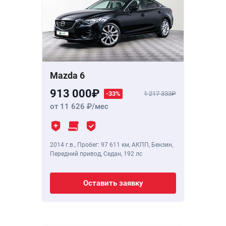
Mazda 6
913 000
-33%
1 217 333
от 11 626
/мес
2014 г.в.
,
Пробег: 97 611 км
, АКПП, Бензин,
Передний привод, Седан,
192 лс
Оставить заявку