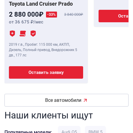
Toyota Land Cruiser Prado
2 880 000
-33%
3 840 000
Остави
от 36 675
/мес
2019 г.в.
,
Пробег: 115 000 км
, АКПП,
Дизель, Полный привод, Внедорожник 5
дв.,
177 лс
Оставить заявку
Все автомобили
Наши клиенты ищут
Популярные модели:
Audi Q5
BMW 5