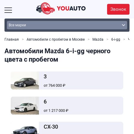
Звонок
Главная
Автомобили с пробегом в Москве
Mazda
6-i-gg
Че
Автомобили Mazda 6-i-gg черного
цвета с пробегом
3
от 764 000 ₽
6
от 1 217 000 ₽
CX-30