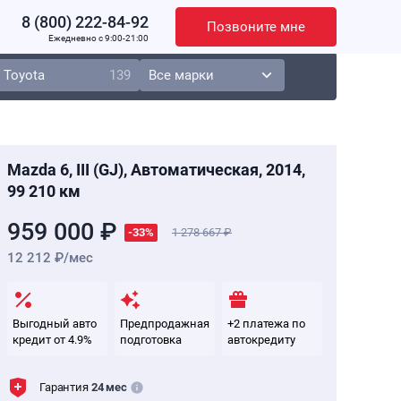
8 (800) 222-84-92
Позвоните мне
Ежедневно c 9:00-21:00
Toyota
139
Mazda 6, III (GJ), Автоматическая, 2014,
99 210 км
959 000 ₽
-33%
1 278 667
12 212 ₽/мес
Выгодный авто
Предпродажная
+2 платежа по
кредит от 4.9%
подготовка
автокредиту
Гарантия
24 мес