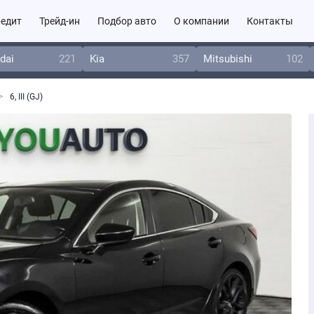
едит
Трейд-ин
Подбор авто
О компании
Контакты
dai
221
Kia
357
Mitsubishi
102
6, III (GJ)