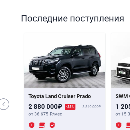
Последние поступления
000 000
 Бензин,
,
190 лс
Toyota Land Cruiser Prado
SWM 
2 880 000
1 20
-33%
3 840 000
от 36 675
/мес
от 15 