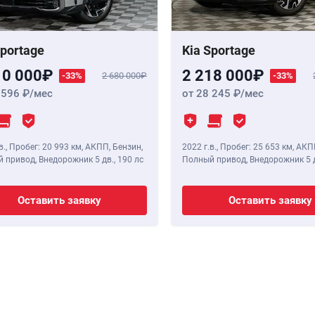
Sportage
Kia Sportage
10 000
2 218 000
-33%
2 680 000
-33%
 596
/мес
от 28 245
/мес
в.
,
Пробег: 20 993 км
, АКПП, Бензин,
2022 г.в.
,
Пробег: 25 653 км
, АКП
 привод, Внедорожник 5 дв.,
190 лс
Полный привод, Внедорожник 5 
Оставить заявку
Оставить заявку