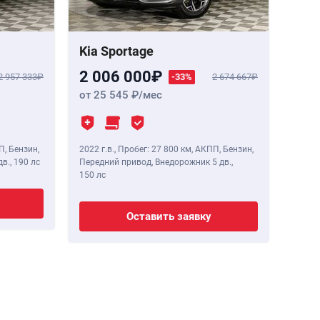
Kia Sportage
2 006 000
2 957 333
-33%
2 674 667
от 25 545
/мес
П, Бензин,
2022 г.в.
,
Пробег: 27 800 км
, АКПП, Бензин,
дв.,
190 лс
Передний привод, Внедорожник 5 дв.,
150 лс
Оставить заявку