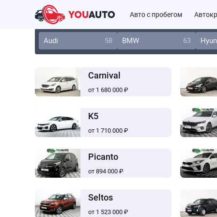
Авто с пробегом
Автокр
Audi
58
BMW
63
Hyun
Carnival
от 1 680 000 ₽
K5
от 1 710 000 ₽
Picanto
от 894 000 ₽
Seltos
от 1 523 000 ₽