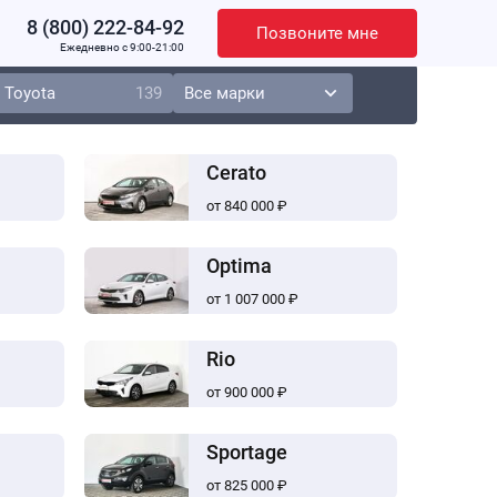
8 (800) 222-84-92
Позвоните мне
Ежедневно c 9:00-21:00
Toyota
139
Cerato
от 840 000 ₽
Optima
от 1 007 000 ₽
Rio
от 900 000 ₽
Sportage
от 825 000 ₽