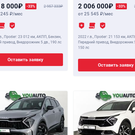
18 000
2 006 000
-33%
2 957 333
-33%
 245
/мес
от 25 545
/мес
в.
,
Пробег: 23 012 км
, АКПП, Бензин,
2022 г.в.
,
Пробег: 21 153 км
, АКП
 привод, Внедорожник 5 дв.,
190 лс
Передний привод, Внедорожник 5
150 лс
Оставить заявку
Оставить заявку