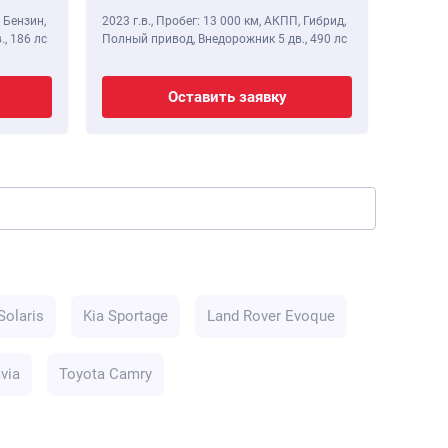
 Бензин,
2023 г.в.
,
Пробег: 13 000 км
, АКПП, Гибрид,
2020 г.в
.,
186 лс
Полный привод, Внедорожник 5 дв.,
490 лс
Полный 
Оставить заявку
Solaris
Kia Sportage
Land Rover Evoque
via
Toyota Camry