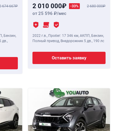
2 010 000
2 674 667
-33%
2 680 000
от 25 596
/мес
П, Бензин,
2022 г.в.
,
Пробег: 17 346 км
, АКПП, Бензин,
 дв.,
Полный привод, Внедорожник 5 дв.,
190 лс
Оставить заявку