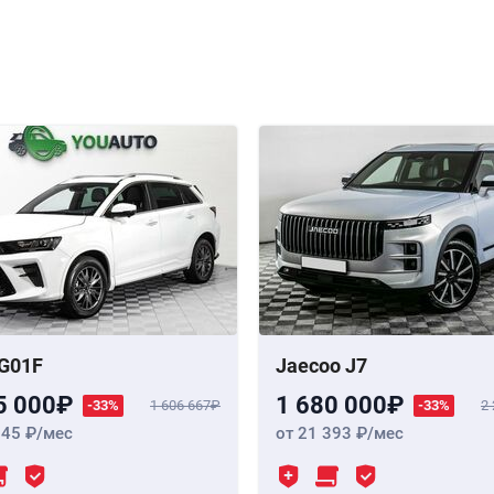
G01F
Jaecoo J7
5 000
1 680 000
-33%
1 606 667
-33%
2
345
/мес
от 21 393
/мес