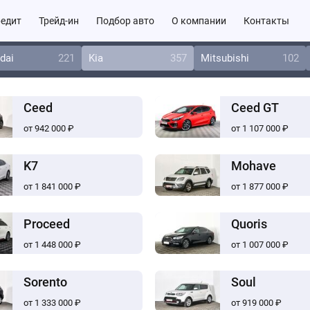
едит
Трейд-ин
Подбор авто
О компании
Контакты
dai
221
Kia
357
Mitsubishi
102
Ceed
Ceed GT
от 942 000 ₽
от 1 107 000 ₽
K7
Mohave
от 1 841 000 ₽
от 1 877 000 ₽
Proceed
Quoris
от 1 448 000 ₽
от 1 007 000 ₽
Sorento
Soul
от 1 333 000 ₽
от 919 000 ₽