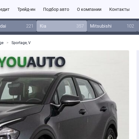
едит
Трейд-ин
Подбор авто
О компании
Контакты
dai
221
Kia
357
Mitsubishi
102
ge
Sportage, V