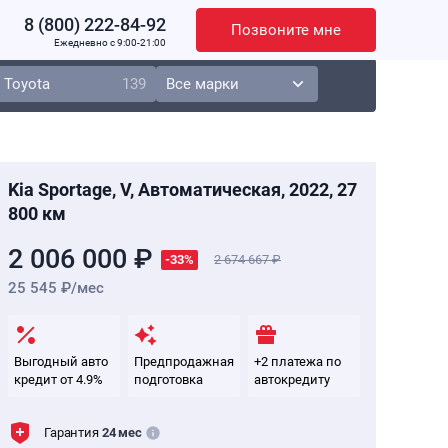
8 (800) 222-84-92
Позвоните мне
Ежедневно c 9:00-21:00
Toyota
139
Kia Sportage, V, Автоматическая, 2022, 27
800 км
2 006 000 ₽
-33%
2 674 667
25 545 ₽/мес
Выгодный авто
Предпродажная
+2 платежа по
кредит от 4.9%
подготовка
автокредиту
Гарантия
24 мес