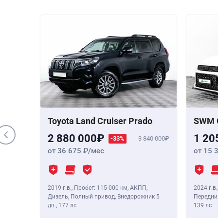
000 000
 Бензин,
,
190 лс
Toyota Land Cruiser Prado
SWM 
2 880 000
1 20
-33%
3 840 000
от 36 675
/мес
от 15 
2019 г.в.
,
Пробег: 115 000 км
, АКПП,
2024 г.в.
Дизель, Полный привод, Внедорожник 5
Передний
дв.,
177 лс
139 лс