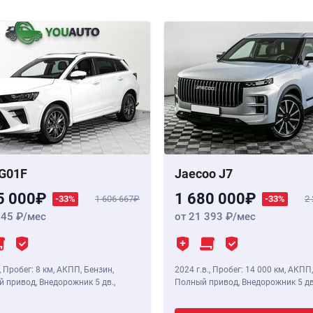
G01F
Jaecoo J7
5 000
1 680 000
-33%
1 606 667
-33%
2
345
/мес
от 21 393
/мес
,
Пробег: 8 км
, АКПП, Бензин,
2024 г.в.
,
Пробег: 14 000 км
, АКПП,
 привод, Внедорожник 5 дв.,
Полный привод, Внедорожник 5 дв