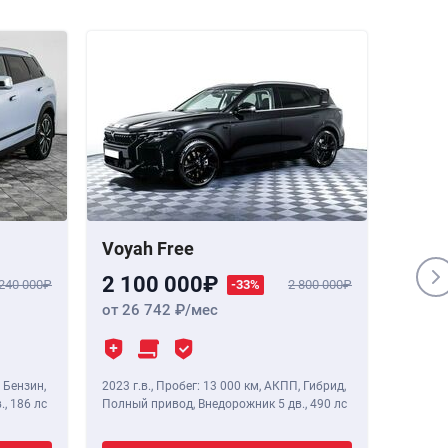
Voyah Free
Genes
2 100 000
1 84
 240 000
-33%
2 800 000
от 26 742
/мес
от 23
 Бензин,
2023 г.в.
,
Пробег: 13 000 км
, АКПП, Гибрид,
2020 г.в
.,
186 лс
Полный привод, Внедорожник 5 дв.,
490 лс
Полный 