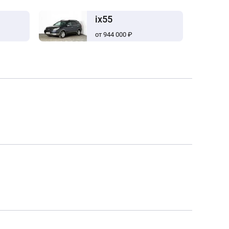
ix55
от 944 000 ₽