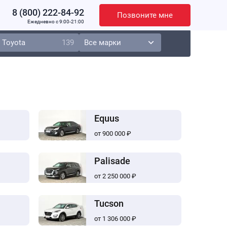
8 (800) 222-84-92
Позвоните мне
Ежедневно c 9:00-21:00
Toyota
139
Equus
от 900 000 ₽
Palisade
от 2 250 000 ₽
Tucson
от 1 306 000 ₽