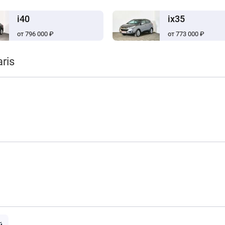
i40
ix35
от 796 000 ₽
от 773 000 ₽
ris