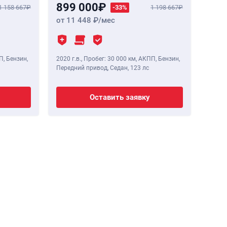
899 000
1 158 667
-33%
1 198 667
от 11 448
/мес
П, Бензин,
2020 г.в.
,
Пробег: 30 000 км
, АКПП, Бензин,
Передний привод, Седан,
123 лс
Оставить заявку