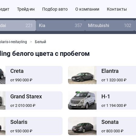
едит
Трейд-ин
Подбор авто
О компании
Контакты
dai
221
Kia
357
Mitsubishi
102
laris-i-restayling
Белый
ling белого цвета с пробегом
Creta
Elantra
от 990 000 ₽
от 1 320 000 ₽
Grand Starex
H-1
от 2 010 000 ₽
от 1 194 000 ₽
Solaris
Sonata
от 930 000 ₽
от 803 000 ₽