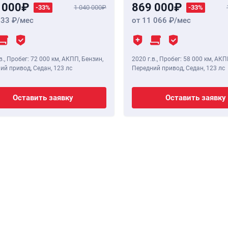
 000
869 000
-33%
1 040 000
-33%
933
/мес
от 11 066
/мес
в.
,
Пробег: 72 000 км
, АКПП, Бензин,
2020 г.в.
,
Пробег: 58 000 км
, АКП
ий привод, Седан,
123 лс
Передний привод, Седан,
123 лс
Оставить заявку
Оставить заявку