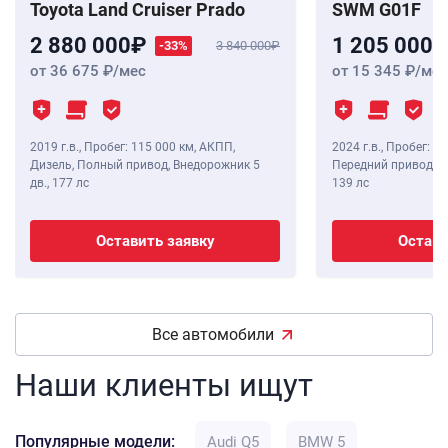
Toyota Land Cruiser Prado
SWM G01F
2 880 000
1 205 000
-33%
3 840 000
от 36 675
/мес
от 15 345
/мес
2019 г.в.
,
Пробег: 115 000 км
, АКПП,
2024 г.в.
,
Пробег: 8 
Дизель, Полный привод, Внедорожник 5
Передний привод, В
дв.,
177 лс
139 лс
Оставить заявку
Остави
Все автомобили
Наши клиенты ищут
Популярные модели:
Audi Q5
BMW 5