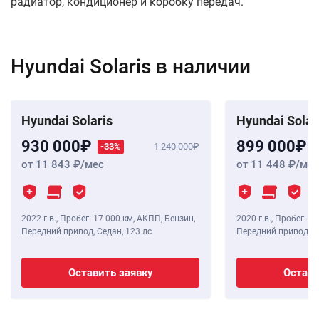
радиатор, кондиционер и коробку передач.
Hyundai Solaris в наличии
Hyundai Solaris
Hyundai Solar
930 000
899 000
-33%
1 240 000
от 11 843
/мес
от 11 448
/мес
2022 г.в.
,
Пробег: 17 000 км
, АКПП, Бензин,
2020 г.в.
,
Пробег: 30
Передний привод, Седан,
123 лс
Передний привод, С
Оставить заявку
Остави