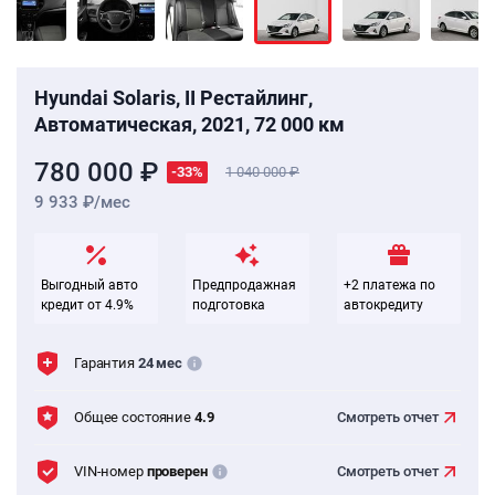
Hyundai Solaris, II Рестайлинг,
Автоматическая, 2021, 72 000 км
780 000 ₽
-33%
1 040 000
9 933 ₽/мес
Выгодный авто
Предпродажная
+2 платежа по
кредит от 4.9%
подготовка
автокредиту
Гарантия
24 мес
Общее состояние
4.9
Смотреть
отчет
VIN-номер
проверен
Смотреть
отчет