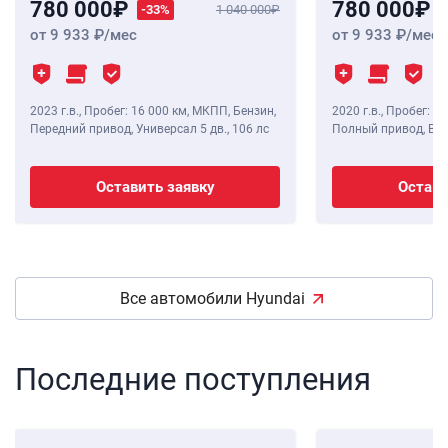
780 000
780 000
-33%
1 040 000
от 9 933
/мес
от 9 933
/мес
2023 г.в.
,
Пробег: 16 000 км
, МКПП, Бензин,
2020 г.в.
,
Пробег: 48
Передний привод, Универсал 5 дв.,
106 лс
Полный привод, Вне
Оставить заявку
Остави
Все автомобили Hyundai
Последние поступления