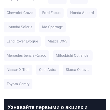
Chevrolet Cruze
Ford Focus
Honda Accord
Hyundai Solaris
Kia Sportage
Land Rover Evoque
Mazda CX-5
Mercedes benz E-Класс
Mitsubishi Outlander
Nissan X-Trail
Opel Astra
Skoda Octavia
Toyota Camry
Узнавайте первыми о акциях и