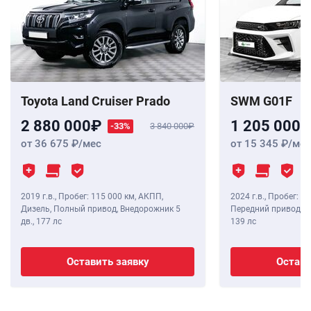
Toyota Land Cruiser Prado
SWM G01F
2 880 000
1 205 000
-33%
3 840 000
от 36 675
/мес
от 15 345
/мес
2019 г.в.
,
Пробег: 115 000 км
, АКПП,
2024 г.в.
,
Пробег: 8 
Дизель, Полный привод, Внедорожник 5
Передний привод, В
дв.,
177 лс
139 лс
Оставить заявку
Остави