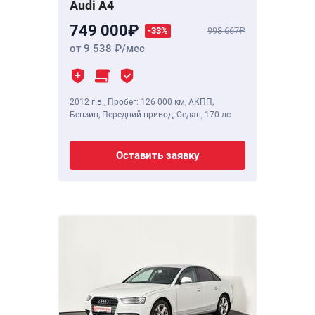
Audi A4
749 000
-33%
998 667
от 9 538
/мес
2012 г.в.
,
Пробег: 126 000 км
, АКПП,
Бензин, Передний привод, Седан,
170 лс
Оставить заявку