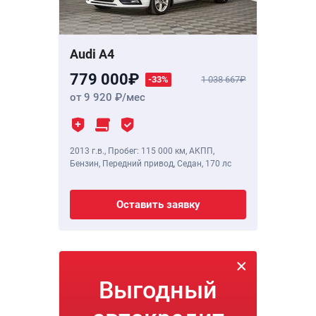
Audi A4
779 000
-33%
1 038 667
от 9 920
/мес
2013 г.в.
,
Пробег: 115 000 км
, АКПП,
Бензин, Передний привод, Седан,
170 лс
Оставить заявку
Выгодный