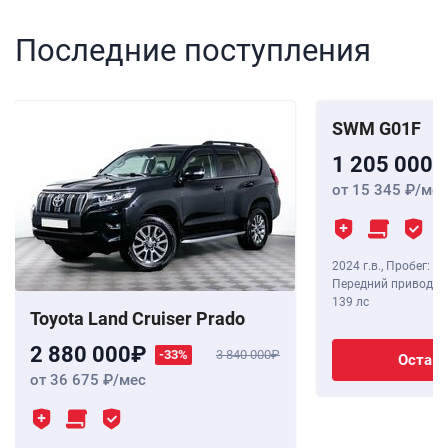
Последние поступления
SWM G01F
1 205 000
от 15 345
/мес
2024 г.в.
,
Пробег: 8 
Передний привод, В
139 лс
Toyota Land Cruiser Prado
2 880 000
-33%
3 840 000
Остави
от 36 675
/мес