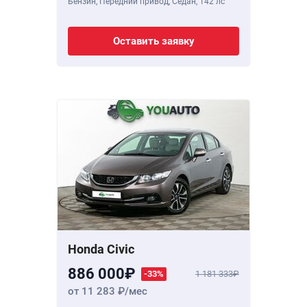
Бензин, Передний привод, Седан,
142 лс
Оставить заявку
Honda Civic
886 000
-33%
1 181 333
от 11 283
/мес