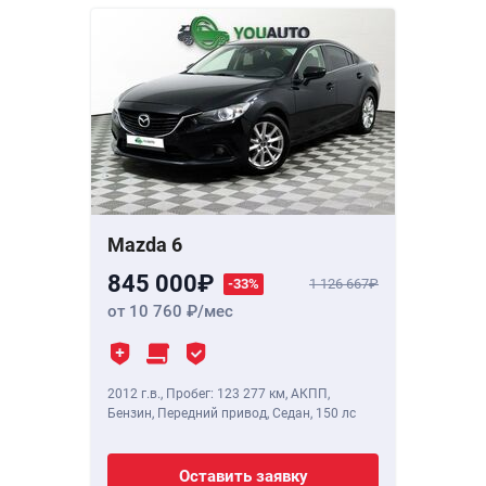
Mazda 6
845 000
-33%
1 126 667
от 10 760
/мес
2012 г.в.
,
Пробег: 123 277 км
, АКПП,
Бензин, Передний привод, Седан,
150 лс
Оставить заявку