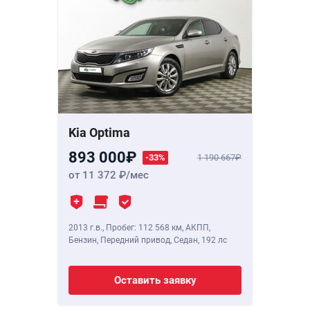
Kia Optima
893 000
-33%
1 190 667
от 11 372
/мес
2013 г.в.
,
Пробег: 112 568 км
, АКПП,
Бензин, Передний привод, Седан,
192 лс
Оставить заявку