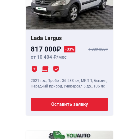
Lada Largus
817 000
-33%
1 089 333
от 10 404
/мес
2021 г.в.
,
Пробег: 36 583 км
, МКПП, Бензин,
Передний привод, Универсал 5 дв.,
106 лс
Оставить заявку