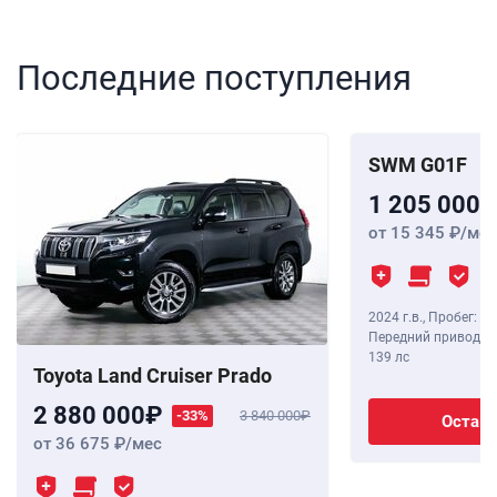
Последние поступления
SWM G01F
1 205 000
от 15 345
/мес
2024 г.в.
,
Пробег: 8 
Передний привод, В
139 лс
Toyota Land Cruiser Prado
2 880 000
-33%
3 840 000
Остави
от 36 675
/мес