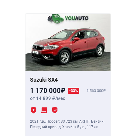
Suzuki SX4
1 170 000
-33%
1 560 000
от 14 899
/мес
2021 г.в.
,
Пробег: 33 723 км
, АКПП, Бензин,
Передний привод, Хэтчбек 5 дв.,
117 лс