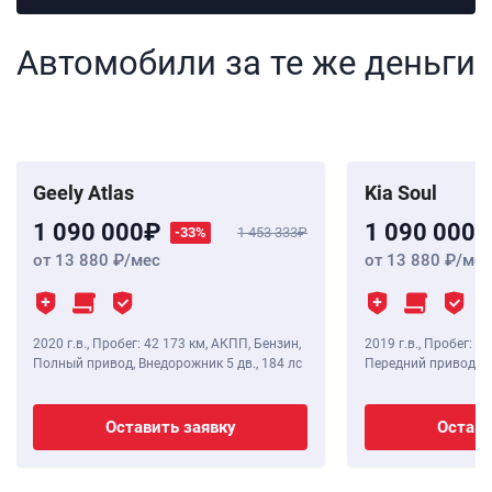
Автомобили за те же деньги
Geely Atlas
Kia Soul
1 090 000
1 090 000
-33%
1 453 333
от 13 880
/мес
от 13 880
/мес
2020 г.в.
,
Пробег: 42 173 км
, АКПП, Бензин,
2019 г.в.
,
Пробег: 99
Полный привод, Внедорожник 5 дв.,
184 лс
Передний привод, Хэ
Оставить заявку
Остави