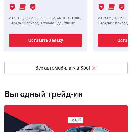
2021 г.в.
,
Пробег: 38 000 км
, АКПП, Бензин,
2019 г.в.
,
Пробег: 99
Передний привод, Хэтчбек 5 дв.,
200 лс
Передний привод, Хэ
Оставить заявку
Остави
Все автомобили Kia Soul
Выгодный трейд-ин