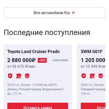
Все автомобили Kia
Последние поступления
Toyota Land Cruiser Prado
SWM G01F
2 880 000
1 205 000
-33%
3 840 000
от 36 675
/мес
от 15 345
/мес
2019 г.в.
,
Пробег: 115 000 км
, АКПП,
2024 г.в.
,
Пробег: 8 
Дизель, Полный привод, Внедорожник 5
Передний привод, В
дв.,
177 лс
139 лс
Оставить заявку
Остави