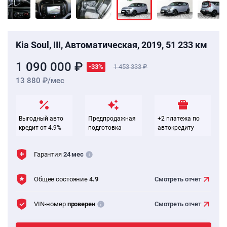
Kia Soul, III, Автоматическая, 2019, 51 233 км
1 090 000 ₽
-33%
1 453 333
13 880 ₽/мес
Выгодный авто
Предпродажная
+2 платежа по
кредит от 4.9%
подготовка
автокредиту
Гарантия
24 мес
Общее состояние
4.9
Смотреть
отчет
VIN-номер
проверен
Смотреть
отчет