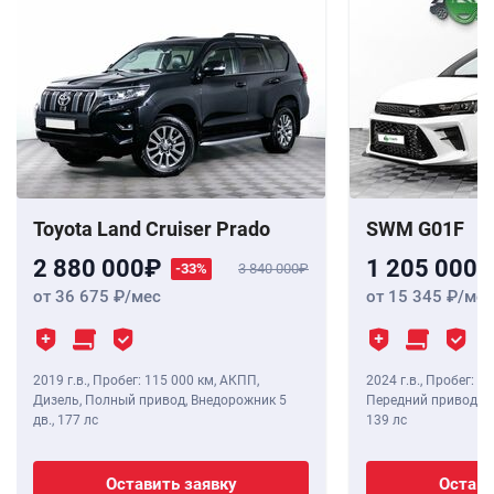
Toyota Land Cruiser Prado
SWM G01F
2 880 000
1 205 000
-33%
3 840 000
от 36 675
/мес
от 15 345
/мес
2019 г.в.
,
Пробег: 115 000 км
, АКПП,
2024 г.в.
,
Пробег: 8 
Дизель, Полный привод, Внедорожник 5
Передний привод, В
дв.,
177 лс
139 лс
Оставить заявку
Остави