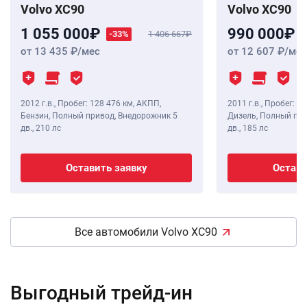
Volvo XC90
Volvo XC90
1 055 000
990 000
-33%
1 406 667
от 13 435
/мес
от 12 607
/мес
2012 г.в.
,
Пробег: 128 476 км
, АКПП,
2011 г.в.
,
Пробег: 15
Бензин, Полный привод, Внедорожник 5
Дизель, Полный при
дв.,
210 лс
дв.,
185 лс
Оставить заявку
Остави
Все автомобили Volvo XC90
Выгодный трейд-ин