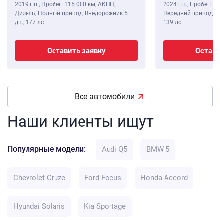
2019 г.в.
,
Пробег: 115 000 км
, АКПП,
2024 г.в.
,
Пробег: 8 
Дизель, Полный привод, Внедорожник 5
Передний привод, В
дв.,
177 лс
139 лс
Оставить заявку
Остави
Все автомобили
Наши клиенты ищут
Популярные модели:
Audi Q5
BMW 5
Chevrolet Cruze
Ford Focus
Honda Accord
Hyundai Solaris
Kia Sportage