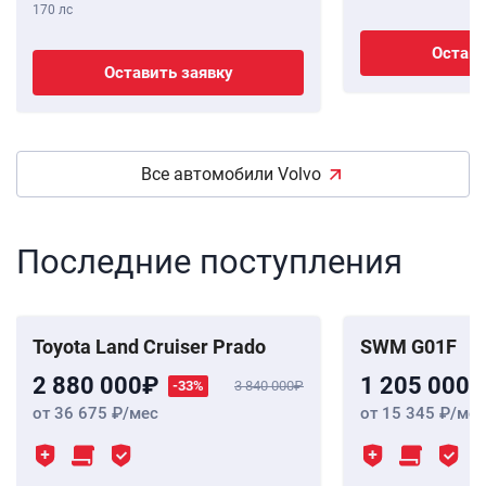
170 лс
Остави
Оставить заявку
Все автомобили Volvo
Последние поступления
Toyota Land Cruiser Prado
SWM G01F
2 880 000
1 205 000
-33%
3 840 000
от 36 675
/мес
от 15 345
/мес