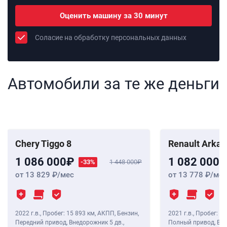
Оценить машину за 30 минут
Соласие на обработку персональных данных
Автомобили за те же деньги
Chery Tiggo 8
Renault Arka
1 086 000
1 082 000
-33%
1 448 000
от 13 829
/мес
от 13 778
/мес
2022 г.в.
,
Пробег: 15 893 км
, АКПП, Бензин,
2021 г.в.
,
Пробег: 28
Передний привод, Внедорожник 5 дв.,
Полный привод, Вне