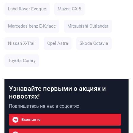
Land Rover Evoque
Mazda CX-5
Mercedes benz E-Класс
Mitsubishi Outlander
Nissan X-Trail
Opel Astra
Skoda Octavia
Toyota Camry
Узнавайте первыми о акциях и
новостях!
Подпишитесь на нас в соцсетях
Вконтакте