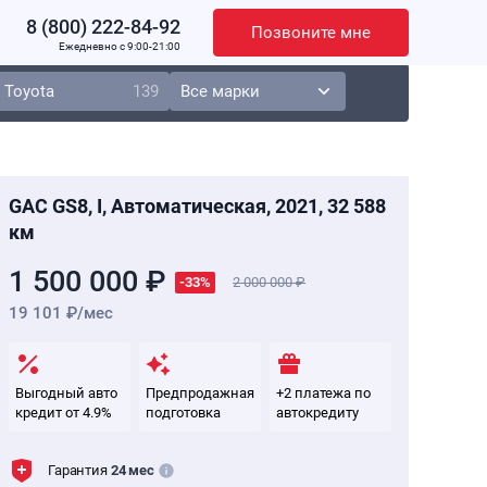
8 (800) 222-84-92
Позвоните мне
Ежедневно c 9:00-21:00
Toyota
139
GAC GS8, I, Автоматическая, 2021, 32 588
км
1 500 000 ₽
-33%
2 000 000
19 101 ₽/мес
Выгодный авто
Предпродажная
+2 платежа по
кредит от 4.9%
подготовка
автокредиту
Гарантия
24 мес