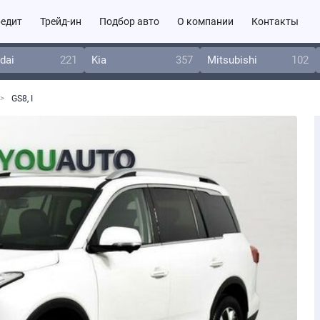
едит
Трейд-ин
Подбор авто
О компании
Контакты
dai
221
Kia
357
Mitsubishi
102
GS8, I