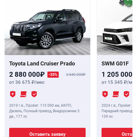
Toyota Land Cruiser Prado
SWM G01F
2 880 000
1 205 000
-33%
3 840 000
от 36 675
/мес
от 15 345
/мес
2019 г.в.
,
Пробег: 115 000 км
, АКПП,
2024 г.в.
,
Пробег: 8 
Дизель, Полный привод, Внедорожник 5
Передний привод, В
дв.,
177 лс
139 лс
Оставить заявку
Остави