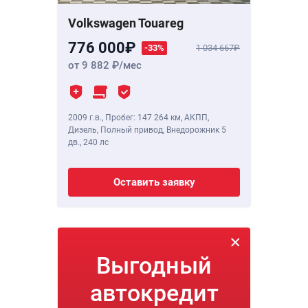
Volkswagen Touareg
776 000
-33%
1 034 667
от 9 882
/мес
2009 г.в.
,
Пробег: 147 264 км
, АКПП,
Дизель, Полный привод, Внедорожник 5
дв.,
240 лс
Оставить заявку
Выгодный
автокредит