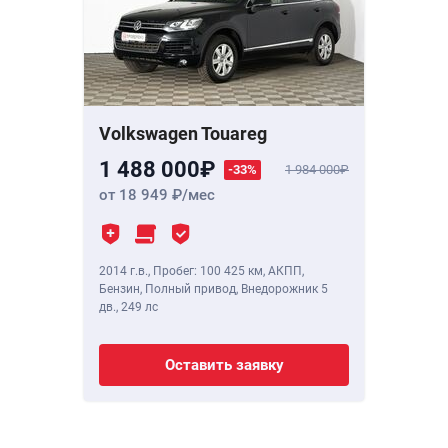
Volkswagen Touareg
1 488 000
-33%
1 984 000
от 18 949
/мес
2014 г.в.
,
Пробег: 100 425 км
, АКПП,
Бензин, Полный привод, Внедорожник 5
дв.,
249 лс
Оставить заявку