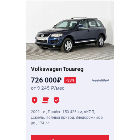
Volkswagen Touareg
726 000
-33%
968 000
от 9 245
/мес
2009 г.в.
,
Пробег: 153 426 км
, АКПП,
Дизель, Полный привод, Внедорожник 5
дв.,
174 лс