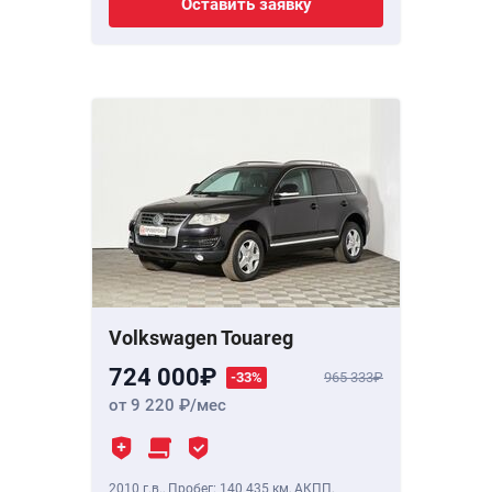
Оставить заявку
Volkswagen Touareg
724 000
-33%
965 333
от 9 220
/мес
2010 г.в.
,
Пробег: 140 435 км
, АКПП,