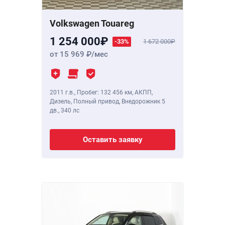
Volkswagen Touareg
1 254 000
-33%
1 672 000
от 15 969
/мес
2011 г.в.
,
Пробег: 132 456 км
, АКПП,
Дизель, Полный привод, Внедорожник 5
дв.,
340 лс
Оставить заявку