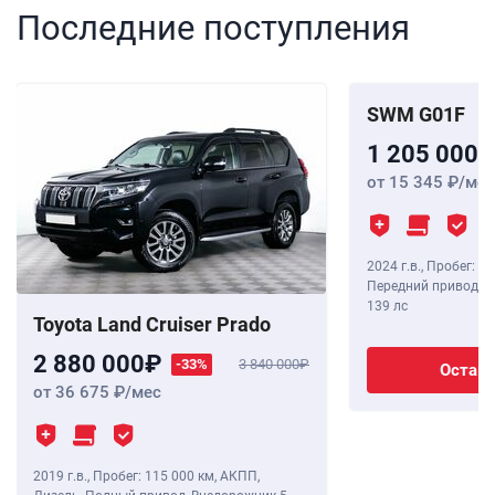
Последние поступления
SWM G01F
1 205 000
от 15 345
/мес
2024 г.в.
,
Пробег: 8 
Передний привод, В
139 лс
Toyota Land Cruiser Prado
2 880 000
-33%
3 840 000
Остави
от 36 675
/мес
2019 г.в.
,
Пробег: 115 000 км
, АКПП,