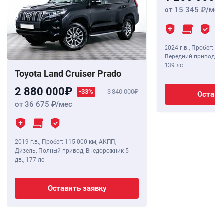
от 15 345
/мес
2024 г.в.
,
Пробег: 8 
Передний привод, В
139 лс
Toyota Land Cruiser Prado
2 880 000
-33%
3 840 000
Остави
от 36 675
/мес
2019 г.в.
,
Пробег: 115 000 км
, АКПП,
Дизель, Полный привод, Внедорожник 5
дв.,
177 лс
Оставить заявку