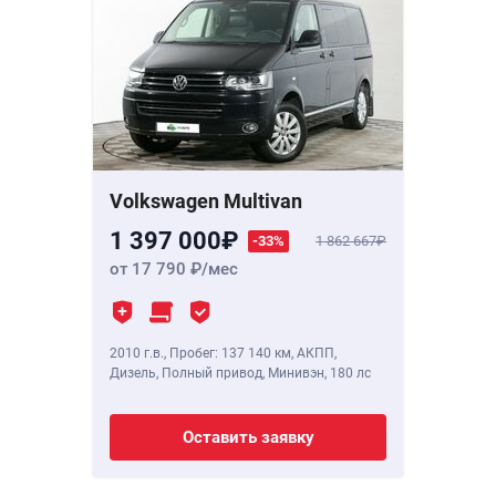
Volkswagen Multivan
1 397 000
-33%
1 862 667
от 17 790
/мес
2010 г.в.
,
Пробег: 137 140 км
, АКПП,
Дизель, Полный привод, Минивэн,
180 лс
Оставить заявку