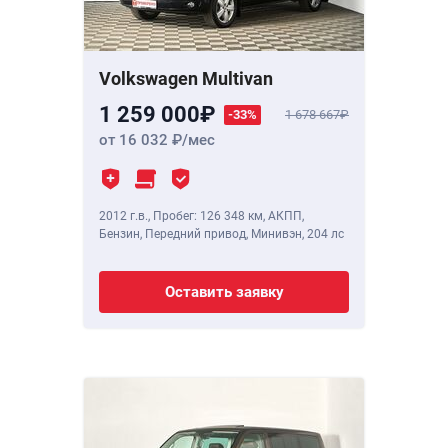
Volkswagen Multivan
1 259 000
-33%
1 678 667
от 16 032
/мес
2012 г.в.
,
Пробег: 126 348 км
, АКПП,
Бензин, Передний привод, Минивэн,
204 лс
Оставить заявку