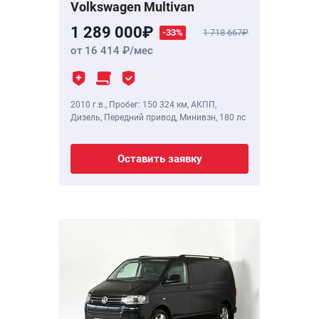
Volkswagen Multivan
1 289 000
-33%
1 718 667
от 16 414
/мес
2010 г.в.
,
Пробег: 150 324 км
, АКПП,
Дизель, Передний привод, Минивэн,
180 лс
Оставить заявку