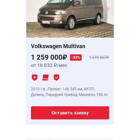
Volkswagen Multivan
1 259 000
-33%
1 678 667
от 16 032
/мес
2010 г.в.
,
Пробег: 146 345 км
, АКПП,
Дизель, Передний привод, Минивэн,
180 лс
Оставить заявку