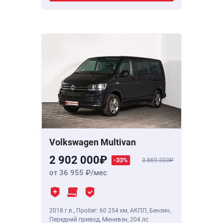
Volkswagen Multivan
2 902 000
-33%
3 869 333
от 36 955
/мес
2018 г.в.
,
Пробег: 60 254 км
, АКПП, Бензин,
Передний привод, Минивэн,
204 лс