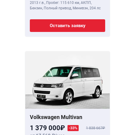
2013 г.в.
,
Пробег: 115 610 км
, АКПП,
Бензин, Полный привод, Минивэн,
204 лс
Оставить заявку
Volkswagen Multivan
1 379 000
-33%
1 838 667