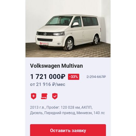
Volkswagen Multivan
1 721 000
-33%
2 294 667
от 21 916
/мес
2013 г.в.
,
Пробег: 120 028 км
, АКПП,
Дизель, Передний привод, Минивэн,
140 лс
Оставить заявку