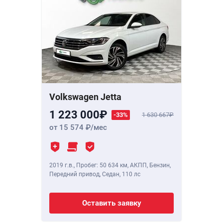
Volkswagen Jetta
1 223 000
-33%
1 630 667
от 15 574
/мес
2019 г.в.
,
Пробег: 50 634 км
, АКПП, Бензин,
Передний привод, Седан,
110 лс
Оставить заявку