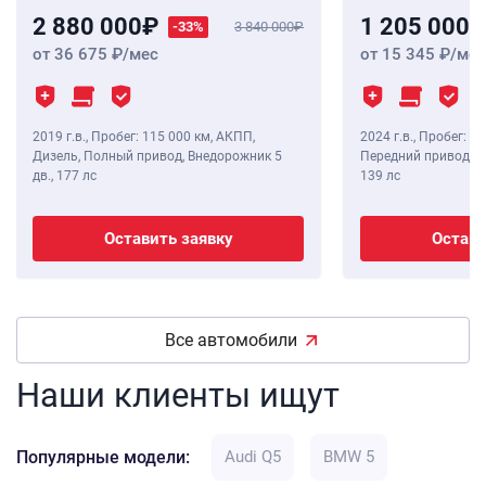
2 880 000
1 205 000
-33%
3 840 000
от 36 675
/мес
от 15 345
/мес
2019 г.в.
,
Пробег: 115 000 км
, АКПП,
2024 г.в.
,
Пробег: 8 
Дизель, Полный привод, Внедорожник 5
Передний привод, В
дв.,
177 лс
139 лс
Оставить заявку
Остави
Все автомобили
Наши клиенты ищут
Популярные модели:
Audi Q5
BMW 5