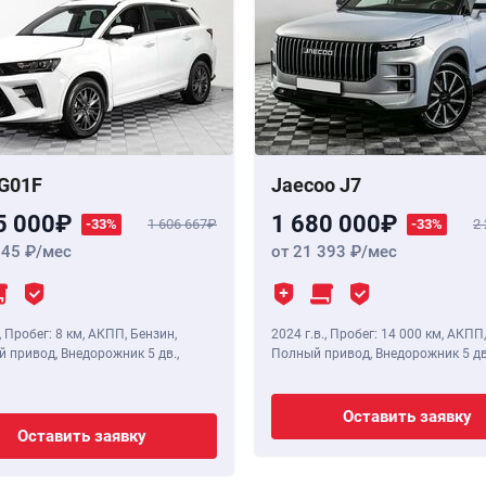
G01F
Jaecoo J7
5 000
1 680 000
-33%
1 606 667
-33%
2
345
/мес
от 21 393
/мес
,
Пробег: 8 км
, АКПП, Бензин,
2024 г.в.
,
Пробег: 14 000 км
, АКПП,
 привод, Внедорожник 5 дв.,
Полный привод, Внедорожник 5 дв
Оставить заявку
Оставить заявку