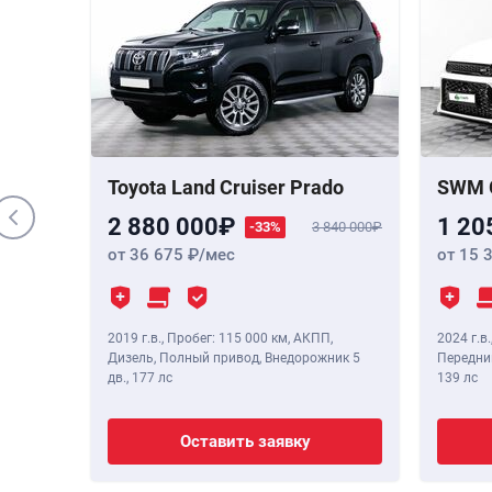
000 000
 Бензин,
,
190 лс
Toyota Land Cruiser Prado
SWM 
2 880 000
1 20
-33%
3 840 000
от 36 675
/мес
от 15 
2019 г.в.
,
Пробег: 115 000 км
, АКПП,
2024 г.в.
Дизель, Полный привод, Внедорожник 5
Передний
дв.,
177 лс
139 лс
Оставить заявку