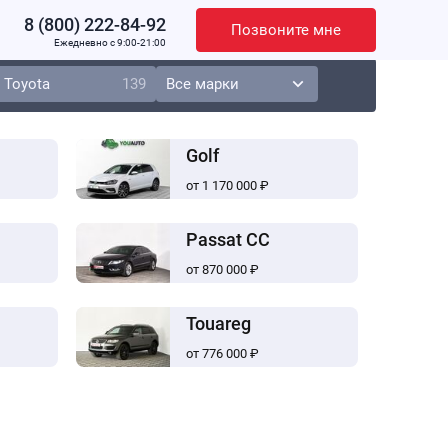
8 (800) 222-84-92
Позвоните мне
Ежедневно c 9:00-21:00
Toyota
139
Golf
от 1 170 000 ₽
Passat CC
от 870 000 ₽
Touareg
от 776 000 ₽