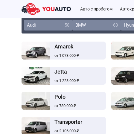
Авто с пробегом
Автокр
Audi
58
BMW
63
Hyun
Amarok
от 1 073 000 ₽
Jetta
от 1 223 000 ₽
Polo
от 780 000 ₽
Transporter
от 2 106 000 ₽