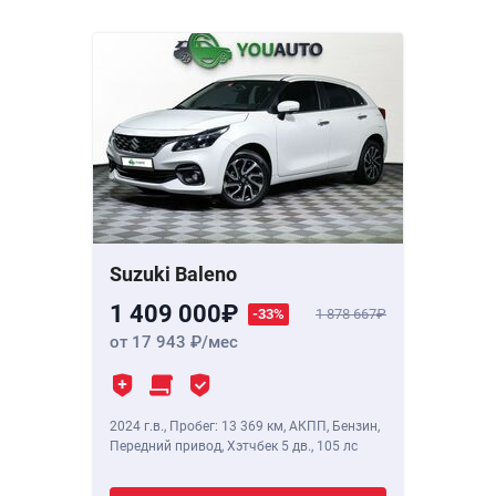
Suzuki Baleno
1 409 000
-33%
1 878 667
от 17 943
/мес
2024 г.в.
,
Пробег: 13 369 км
, АКПП, Бензин,
Передний привод, Хэтчбек 5 дв.,
105 лс