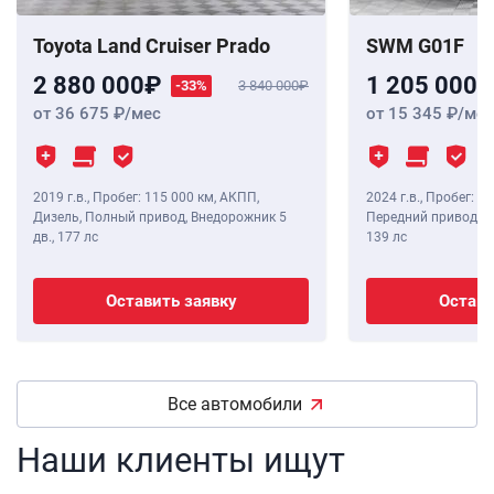
Toyota Land Cruiser Prado
SWM G01F
2 880 000
1 205 000
-33%
3 840 000
от 36 675
/мес
от 15 345
/мес
2019 г.в.
,
Пробег: 115 000 км
, АКПП,
2024 г.в.
,
Пробег: 8 
Дизель, Полный привод, Внедорожник 5
Передний привод, В
дв.,
177 лс
139 лс
Оставить заявку
Остави
Все автомобили
Наши клиенты ищут