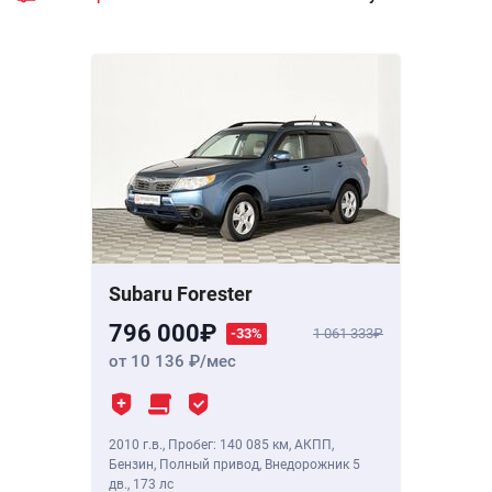
Subaru Forester
796 000
-33%
1 061 333
от 10 136
/мес
2010 г.в.
,
Пробег: 140 085 км
, АКПП,
Бензин, Полный привод, Внедорожник 5
дв.,
173 лс