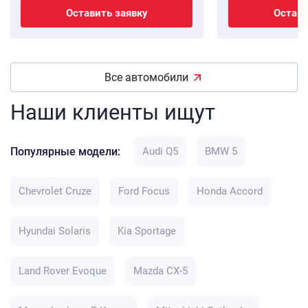
Оставить заявку
Остави
Все автомобили
Наши клиенты ищут
Популярные модели:
Audi Q5
BMW 5
Chevrolet Cruze
Ford Focus
Honda Accord
Hyundai Solaris
Kia Sportage
Land Rover Evoque
Mazda CX-5