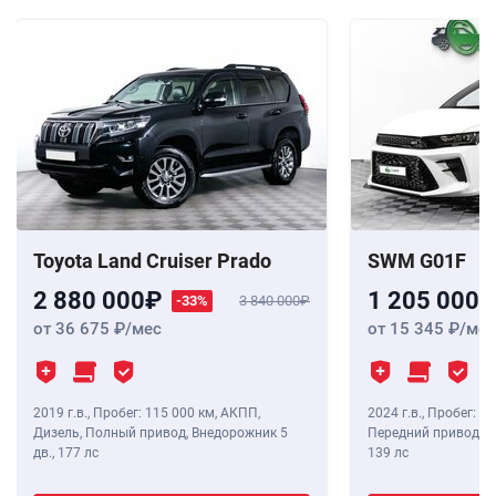
Toyota Land Cruiser Prado
SWM G01F
2 880 000
1 205 000
-33%
3 840 000
от 36 675
/мес
от 15 345
/мес
2019 г.в.
,
Пробег: 115 000 км
, АКПП,
2024 г.в.
,
Пробег: 8 
Дизель, Полный привод, Внедорожник 5
Передний привод, В
дв.,
177 лс
139 лс