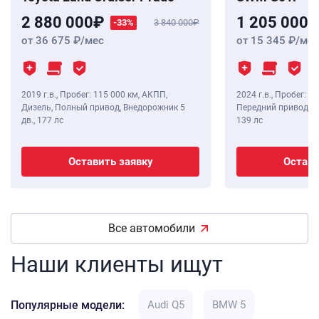
2 880 000
1 205 000
-33%
3 840 000
от 36 675
/мес
от 15 345
/мес
2019 г.в.
,
Пробег: 115 000 км
, АКПП,
2024 г.в.
,
Пробег: 8 
Дизель, Полный привод, Внедорожник 5
Передний привод, В
дв.,
177 лс
139 лс
Оставить заявку
Остави
Все автомобили
Наши клиенты ищут
Популярные модели:
Audi Q5
BMW 5