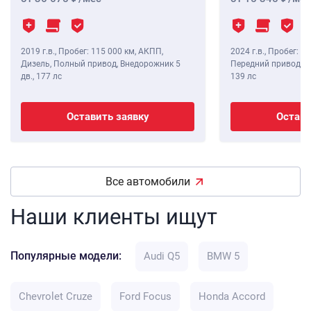
2019 г.в.
,
Пробег: 115 000 км
, АКПП,
2024 г.в.
,
Пробег: 8 
Дизель, Полный привод, Внедорожник 5
Передний привод, В
дв.,
177 лс
139 лс
Оставить заявку
Остави
Все автомобили
Наши клиенты ищут
Популярные модели:
Audi Q5
BMW 5
Chevrolet Cruze
Ford Focus
Honda Accord