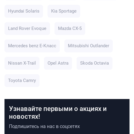
Hyundai Solaris
Kia Sportage
Land Rover Evoque
Mazda CX-5
Mercedes benz E-Класс
Mitsubishi Outlander
Nissan X-Trail
Opel Astra
Skoda Octavia
Toyota Camry
Узнавайте первыми о акциях и
новостях!
Подпишитесь на нас в соцсетях