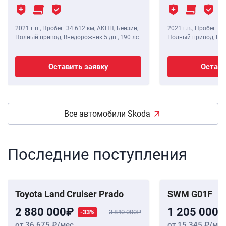
2021 г.в.
,
Пробег: 34 612 км
, АКПП, Бензин,
2021 г.в.
,
Пробег: 29
Полный привод, Внедорожник 5 дв.,
190 лс
Полный привод, Вне
Оставить заявку
Остави
Все автомобили Skoda
Последние поступления
Toyota Land Cruiser Prado
SWM G01F
2 880 000
1 205 000
-33%
3 840 000
от 36 675
/мес
от 15 345
/мес