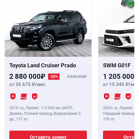
Toyota Land Cruiser Prado
SWM G01F
2 880 000
1 205 000
-33%
3 840 000
от 36 675
/мес
от 15 345
/мес
2019 г.в.
,
Пробег: 115 000 км
, АКПП,
2024 г.в.
,
Пробег: 8 
Дизель, Полный привод, Внедорожник 5
Передний привод, В
дв.,
177 лс
139 лс
Оставить заявку
Остави