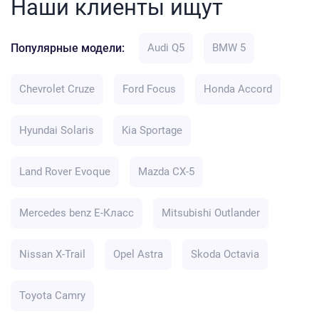
Наши клиенты ищут
Популярные модели:
Audi Q5
BMW 5
Chevrolet Cruze
Ford Focus
Honda Accord
Hyundai Solaris
Kia Sportage
Land Rover Evoque
Mazda CX-5
Mercedes benz E-Класс
Mitsubishi Outlander
Nissan X-Trail
Opel Astra
Skoda Octavia
Toyota Camry