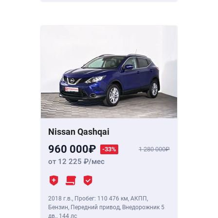
Nissan Qashqai
960 000
-33%
1 280 000
от 12 225
/мес
2018 г.в.
,
Пробег: 110 476 км
, АКПП,
Бензин, Передний привод, Внедорожник 5
дв.,
144 лс