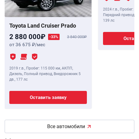
2024 г.в.
,
Пробег: 8 
Передний привод, В
139 лс
Toyota Land Cruiser Prado
2 880 000
-33%
3 840 000
Остави
от 36 675
/мес
2019 г.в.
,
Пробег: 115 000 км
, АКПП,
Дизель, Полный привод, Внедорожник 5
дв.,
177 лс
Оставить заявку
Все автомобили