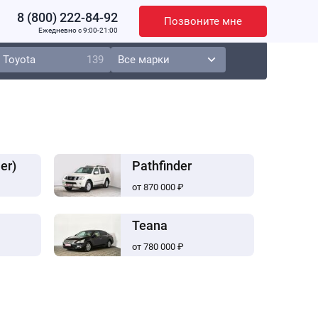
8 (800) 222-84-92
Позвоните мне
Ежедневно c 9:00-21:00
Toyota
139
er)
Pathfinder
от 870 000 ₽
Teana
от 780 000 ₽