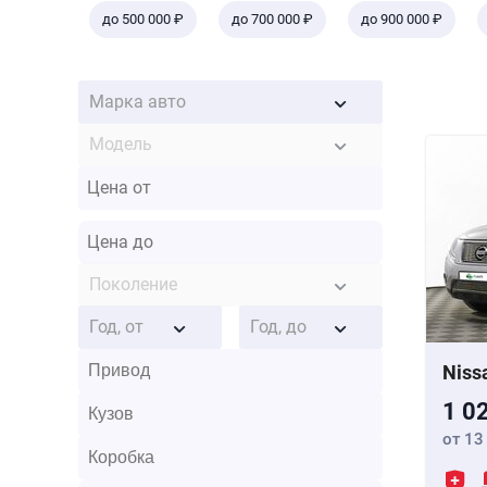
до 500 000 ₽
до 700 000 ₽
до 900 000 ₽
Марка авто
Модель
Поколение
Год, от
Год, до
Niss
1 0
от 13