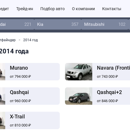
едит
Трейд-ин
Подбор авто
О компании
Контакты
dai
221
Kia
357
Mitsubishi
102
тфайндер
2014 год
 2014 года
Murano
Navara (Fronti
от 794 000 ₽
от 743 000 ₽
Qashqai
Qashqai+2
от 960 000 ₽
от 846 000 ₽
X-Trail
от 810 000 ₽