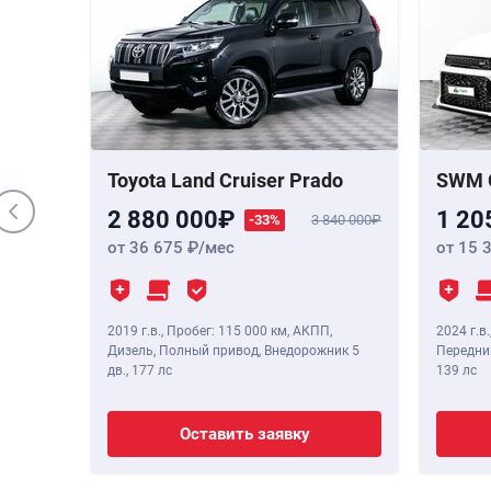
000 000
 Бензин,
,
190 лс
Toyota Land Cruiser Prado
SWM 
2 880 000
1 20
-33%
3 840 000
от 36 675
/мес
от 15 
2019 г.в.
,
Пробег: 115 000 км
, АКПП,
2024 г.в.
Дизель, Полный привод, Внедорожник 5
Передний
дв.,
177 лс
139 лс
Оставить заявку