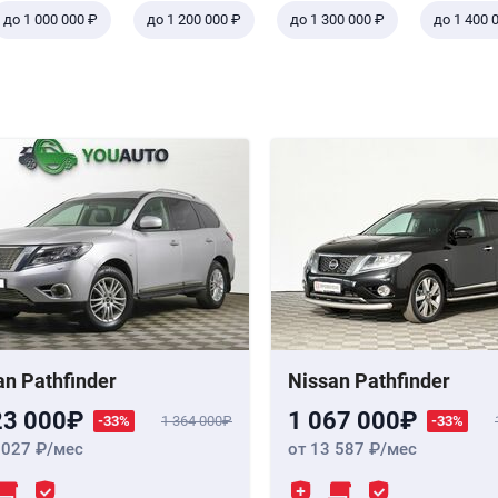
до 1 000 000 ₽
до 1 200 000 ₽
до 1 300 000 ₽
до 1 400 
an Pathfinder
Nissan Pathfinder
23 000
1 067 000
-33%
1 364 000
-33%
 027
/мес
от 13 587
/мес