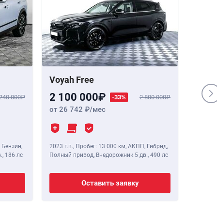
Voyah Free
Genes
2 100 000
1 84
 240 000
-33%
2 800 000
от 26 742
/мес
от 23
 Бензин,
2023 г.в.
,
Пробег: 13 000 км
, АКПП, Гибрид,
2020 г.в
.,
186 лс
Полный привод, Внедорожник 5 дв.,
490 лс
Полный 
Оставить заявку