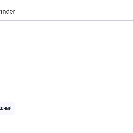
inder
ерный