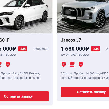
G01F
Jaecoo J7
5 000
1 680 000
-33%
1 606 667
-33%
2
345
/мес
от 21 393
/мес
,
Пробег: 8 км
, АКПП, Бензин,
2024 г.в.
,
Пробег: 14 000 км
, АКПП,
 привод, Внедорожник 5 дв.,
Полный привод, Внедорожник 5 дв
Оставить заявку
Оставить заявку