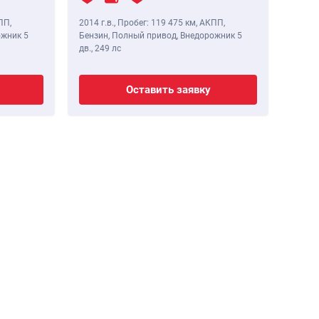
ПП,
2014 г.в.
,
Пробег: 119 475 км
, АКПП,
ожник 5
Бензин, Полный привод, Внедорожник 5
дв.,
249 лс
Оставить заявку