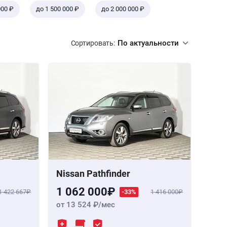
000 ₽
до 1 500 000 ₽
до 2 000 000 ₽
По актуальности
Сортировать:
Nissan Pathfinder
1 062 000
1 422 667
-33%
1 416 000
от 13 524
/мес