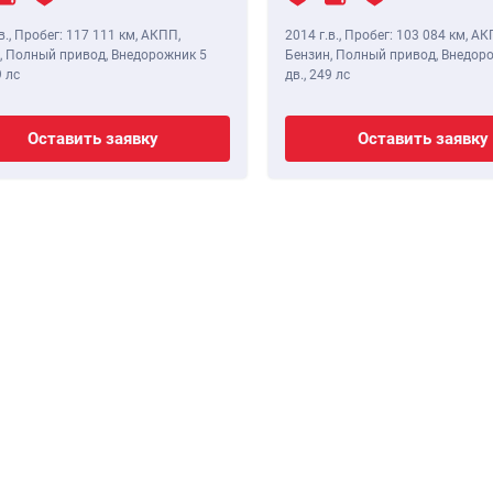
в.
,
Пробег: 117 111 км
, АКПП,
2014 г.в.
,
Пробег: 103 084 км
, АК
, Полный привод, Внедорожник 5
Бензин, Полный привод, Внедор
 лс
дв.,
249 лс
Оставить заявку
Оставить заявку