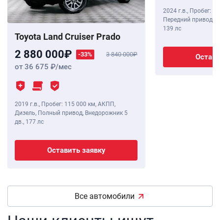
2024 г.в.
,
Пробег: 8 
Передний привод, В
139 лс
Toyota Land Cruiser Prado
2 880 000
-33%
3 840 000
Остави
от 36 675
/мес
2019 г.в.
,
Пробег: 115 000 км
, АКПП,
Дизель, Полный привод, Внедорожник 5
дв.,
177 лс
Оставить заявку
Все автомобили