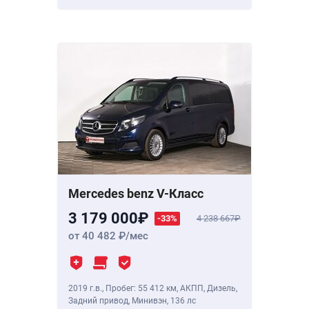
Mercedes benz V-Класс
3 179 000
-33%
4 238 667
от 40 482
/мес
2019 г.в.
,
Пробег: 55 412 км
, АКПП, Дизель,
Задний привод, Минивэн,
136 лс