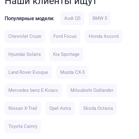
Наши клиенты ищут
Популярные модели:
Audi Q5
BMW 5
Chevrolet Cruze
Ford Focus
Honda Accord
Hyundai Solaris
Kia Sportage
Land Rover Evoque
Mazda CX-5
Mercedes benz E-Класс
Mitsubishi Outlander
Nissan X-Trail
Opel Astra
Skoda Octavia
Toyota Camry