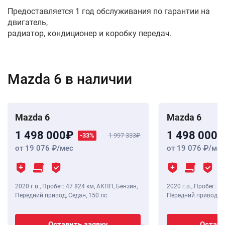
Предоставляется 1 год обслуживания по гарантии на
двигатель,
радиатор, кондиционер и коробку передач.
Mazda 6 в наличии
Mazda 6
Mazda 6
1 498 000
1 498 000
-33%
1 997 333
от 19 076
/мес
от 19 076
/мес
2020 г.в.
,
Пробег: 47 824 км
, АКПП, Бензин,
2020 г.в.
,
Пробег: 45
Передний привод, Седан,
150 лс
Передний привод, С
Оставить заявку
Остави