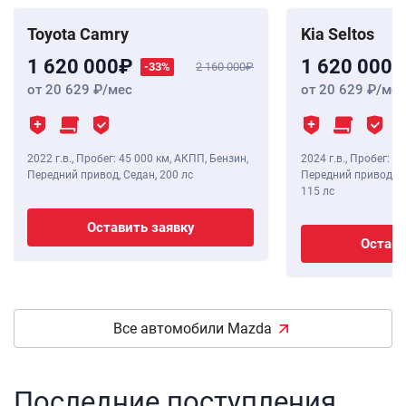
Toyota Camry
Kia Seltos
1 620 000
1 620 000
-33%
2 160 000
от 20 629
/мес
от 20 629
/мес
2022 г.в.
,
Пробег: 45 000 км
, АКПП, Бензин,
2024 г.в.
,
Пробег: 12
Передний привод, Седан,
200 лс
Передний привод, В
115 лс
Оставить заявку
Остави
Все автомобили Mazda
Последние поступления