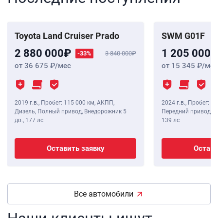
Toyota Land Cruiser Prado
SWM G01F
2 880 000
1 205 000
-33%
3 840 000
от 36 675
/мес
от 15 345
/мес
2019 г.в.
,
Пробег: 115 000 км
, АКПП,
2024 г.в.
,
Пробег: 8 
Дизель, Полный привод, Внедорожник 5
Передний привод, В
дв.,
177 лс
139 лс
Оставить заявку
Остави
Все автомобили