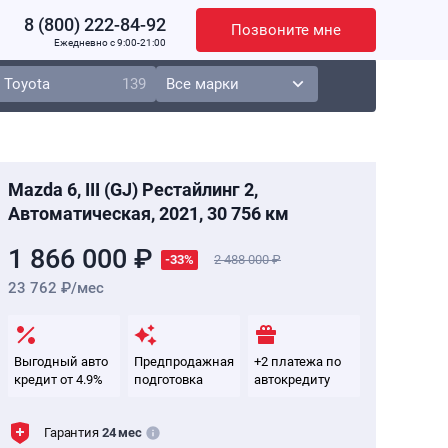
8 (800) 222-84-92
Позвоните мне
Ежедневно c 9:00-21:00
Toyota
139
Mazda 6, III (GJ) Рестайлинг 2,
Автоматическая, 2021, 30 756 км
1 866 000 ₽
-33%
2 488 000
23 762 ₽/мес
Выгодный авто
Предпродажная
+2 платежа по
кредит от 4.9%
подготовка
автокредиту
Гарантия
24 мес