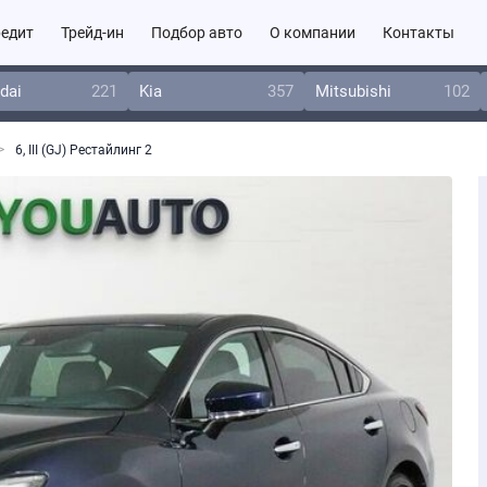
едит
Трейд-ин
Подбор авто
О компании
Контакты
dai
221
Kia
357
Mitsubishi
102
6, III (GJ) Рестайлинг 2