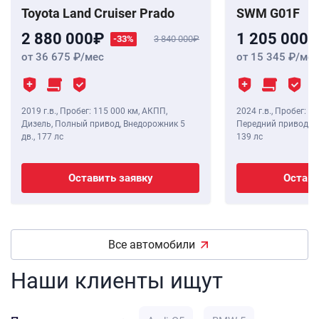
Toyota Land Cruiser Prado
SWM G01F
2 880 000
1 205 000
-33%
3 840 000
от 36 675
/мес
от 15 345
/мес
2019 г.в.
,
Пробег: 115 000 км
, АКПП,
2024 г.в.
,
Пробег: 8 
Дизель, Полный привод, Внедорожник 5
Передний привод, В
дв.,
177 лс
139 лс
Оставить заявку
Остави
Все автомобили
Наши клиенты ищут