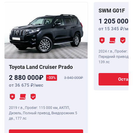
SWM G01F
1 205 000
от 15 345
/мес
2024 г.в.
,
Пробег: 8 
Передний привод, В
139 лс
Toyota Land Cruiser Prado
2 880 000
-33%
3 840 000
Остави
от 36 675
/мес
2019 г.в.
,
Пробег: 115 000 км
, АКПП,
Дизель, Полный привод, Внедорожник 5
дв.,
177 лс