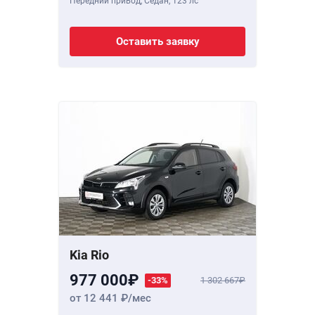
Передний привод, Седан,
123 лс
Оставить заявку
Kia Rio
977 000
-33%
1 302 667
от 12 441
/мес