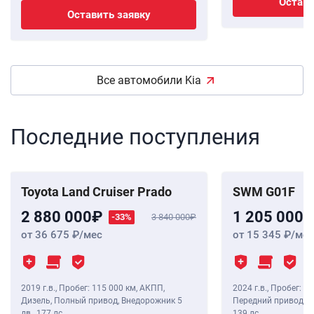
Остави
Оставить заявку
Все автомобили Kia
Последние поступления
Toyota Land Cruiser Prado
SWM G01F
2 880 000
1 205 000
-33%
3 840 000
от 36 675
/мес
от 15 345
/мес
2019 г.в.
,
Пробег: 115 000 км
, АКПП,
2024 г.в.
,
Пробег: 8 
Дизель, Полный привод, Внедорожник 5
Передний привод, В
дв.,
177 лс
139 лс