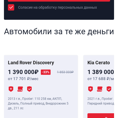
Соласие на обработку персональных данных
Автомобили за те же деньги
Land Rover Discovery
Kia Cerato
1 390 000
1 389 000
-33%
1 853 333
от 17 701
/мес
от 17 688
/мес
2013 г.в.
,
Пробег: 110 258 км
, АКПП,
2021 г.в.
,
Пробег: 69
Дизель, Полный привод, Внедорожник 5
Передний привод, С
дв.,
211 лс