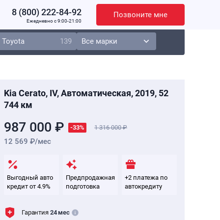
8 (800) 222-84-92
Позвоните мне
Ежедневно c 9:00-21:00
Toyota
139
Kia Cerato, IV, Автоматическая, 2019, 52
744 км
987 000 ₽
-33%
1 316 000
12 569 ₽/мес
Выгодный авто
Предпродажная
+2 платежа по
кредит от 4.9%
подготовка
автокредиту
Гарантия
24 мес