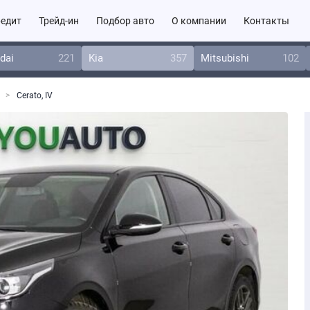
едит
Трейд-ин
Подбор авто
О компании
Контакты
dai
221
Kia
357
Mitsubishi
102
Cerato, IV