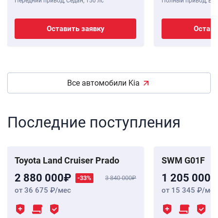
Передний привод, Седан,
150 лс
Полный привод, Вне
Оставить заявку
Остави
Все автомобили Kia
Последние поступления
Toyota Land Cruiser Prado
SWM G01F
2 880 000
1 205 000
-33%
3 840 000
от 36 675
/мес
от 15 345
/мес