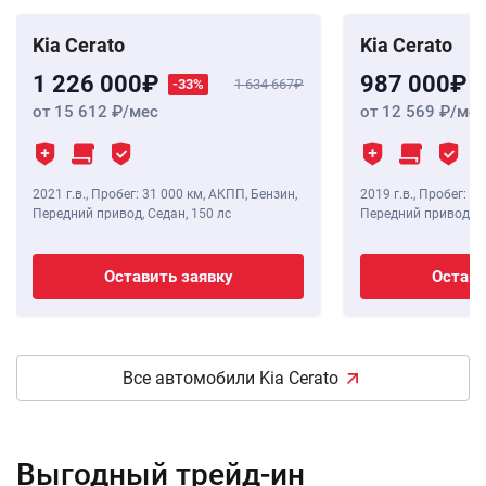
Kia Cerato
Kia Cerato
1 226 000
987 000
-33%
1 634 667
от 15 612
/мес
от 12 569
/мес
2021 г.в.
,
Пробег: 31 000 км
, АКПП, Бензин,
2019 г.в.
,
Пробег: 59
Передний привод, Седан,
150 лс
Передний привод, С
Оставить заявку
Остави
Все автомобили Kia Cerato
Выгодный трейд-ин