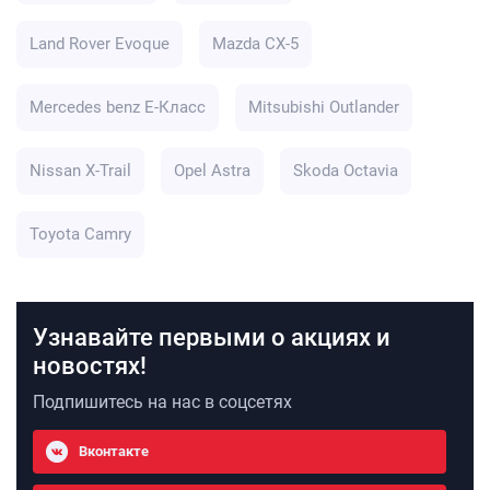
Land Rover Evoque
Mazda CX-5
Mercedes benz E-Класс
Mitsubishi Outlander
Nissan X-Trail
Opel Astra
Skoda Octavia
Toyota Camry
Узнавайте первыми о акциях и
новостях!
Подпишитесь на нас в соцсетях
Вконтакте