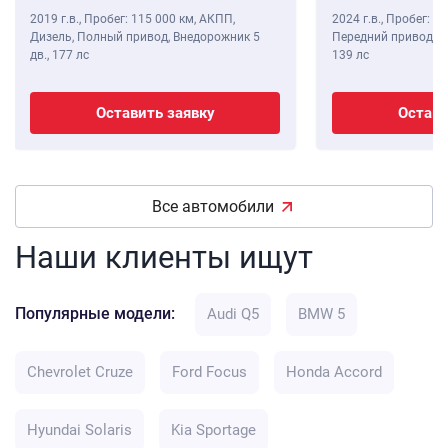
2019 г.в.
,
Пробег: 115 000 км
, АКПП,
2024 г.в.
,
Пробег: 8 
Дизель, Полный привод, Внедорожник 5
Передний привод, В
дв.,
177 лс
139 лс
Оставить заявку
Остави
Все автомобили
Наши клиенты ищут
Популярные модели:
Audi Q5
BMW 5
Chevrolet Cruze
Ford Focus
Honda Accord
Hyundai Solaris
Kia Sportage