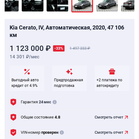
Kia Cerato, IV, Автоматическая, 2020, 47 106
км
1 123 000 ₽
-33%
1 497 333
14 301 ₽/мес
Выгодный авто
Предпродажная
+2 платежа по
кредит от 4.9%
подготовка
автокредиту
Гарантия
24 мес
Общее состояние
4.8
Смотреть
отчет
VIN-номер
проверен
Смотреть
отчет