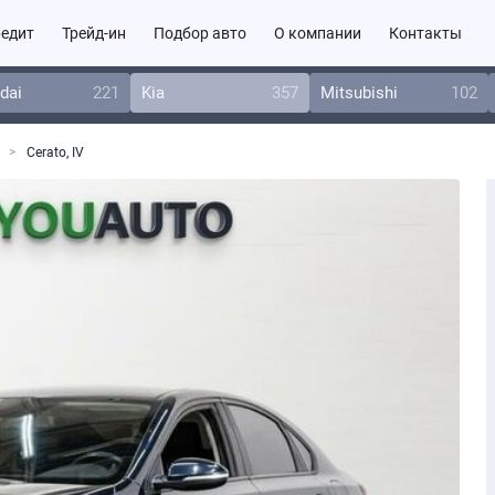
едит
Трейд-ин
Подбор авто
О компании
Контакты
dai
221
Kia
357
Mitsubishi
102
Cerato, IV