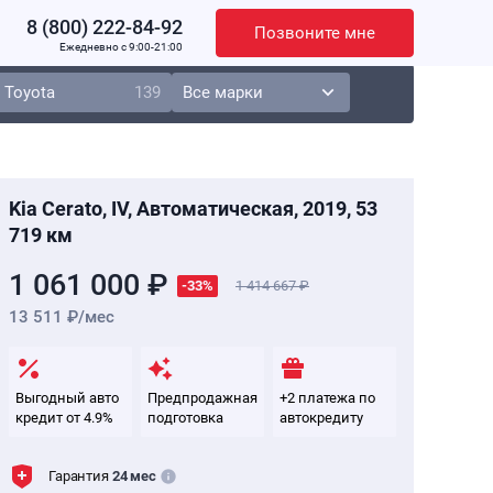
8 (800) 222-84-92
Позвоните мне
Ежедневно c 9:00-21:00
Toyota
139
Kia Cerato, IV, Автоматическая, 2019, 53
719 км
1 061 000 ₽
-33%
1 414 667
13 511 ₽/мес
Выгодный авто
Предпродажная
+2 платежа по
кредит от 4.9%
подготовка
автокредиту
Гарантия
24 мес