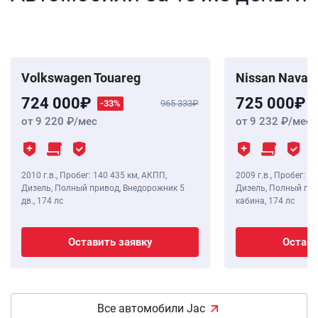
Volkswagen Touareg
Nissan Navara
724 000
725 000
-33%
965 333
от 9 220
/мес
от 9 232
/мес
2010 г.в.
,
Пробег: 140 435 км
, АКПП,
2009 г.в.
,
Пробег: 15
Дизель, Полный привод, Внедорожник 5
Дизель, Полный пр
дв.,
174 лс
кабина,
174 лс
Оставить заявку
Остави
Все автомобили Jac