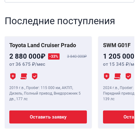
Последние поступления
Toyota Land Cruiser Prado
SWM G01F
2 880 000
1 205 000
-33%
3 840 000
от 36 675
/мес
от 15 345
/мес
2019 г.в.
,
Пробег: 115 000 км
, АКПП,
2024 г.в.
,
Пробег: 8 
Дизель, Полный привод, Внедорожник 5
Передний привод, В
дв.,
177 лс
139 лс
Оставить заявку
Остави