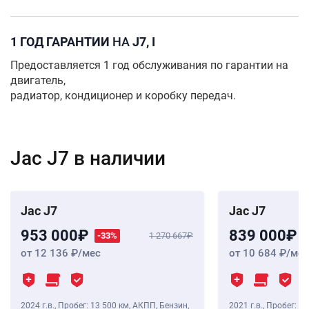
1 ГОД ГАРАНТИИ
НА
J7, I
Предоставляется 1 год обслуживания по гарантии на
двигатель,
радиатор, кондиционер и коробку передач.
Jac J7 в наличии
Jac J7
Jac J7
953 000
839 000
-33%
1 270 667
от 12 136
/мес
от 10 684
/мес
2024 г.в.
,
Пробег: 13 500 км
, АКПП, Бензин,
2021 г.в.
,
Пробег: 32