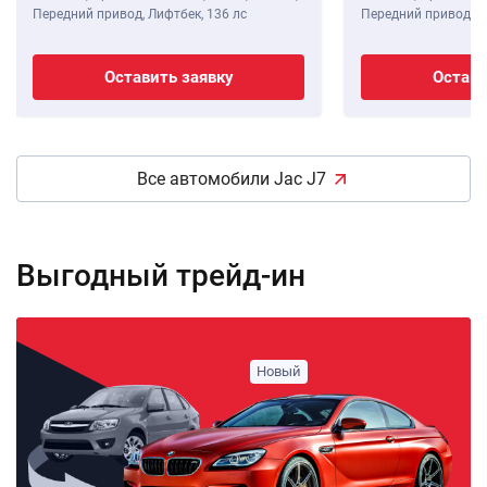
Передний привод, Лифтбек,
136 лс
Передний привод, Л
Оставить заявку
Остави
Все автомобили Jac J7
Выгодный трейд-ин